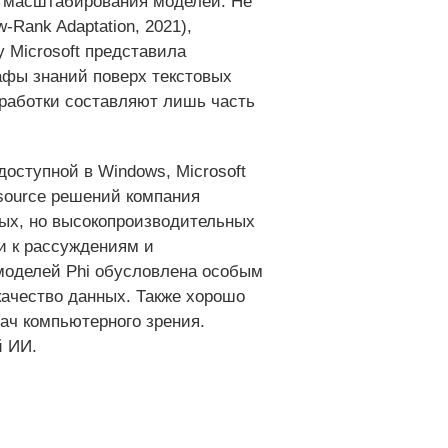
я масштабирования моделей. Не
Rank Adaptation, 2021),
 Microsoft представила
афы знаний поверх текстовых
зработки составляют лишь часть
доступной в Windows, Microsoft
-source решений компания
ных, но высокопроизводительных
и к рассуждениям и
моделей Phi обусловлена особым
качество данных. Также хорошо
ач компьютерного зрения.
й ИИ.