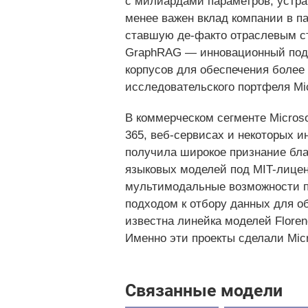
с милиардами параметров, устра
менее важен вклад компании в па
ставшую де-факто отраслевым ст
GraphRAG — инновационный подхо
корпусов для обеспечения более
исследовательского портфеля Mic
В коммерческом сегменте Microso
365, веб-сервисах и некоторых и
получила широкое признание благ
языковых моделей под MIT-лице
мультимодальные возможности п
подходом к отбору данных для об
известна линейка моделей Flore
Именно эти проекты сделали Mic
Связанные модели