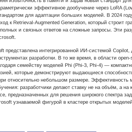
няя избыточность в памяти и задав новый стандарт дл
раметрически эффективное дообучение через LoRA (Low-
андартом для адаптации больших моделей. В 2024 году
д к Retrieval-Augmented Generation, который строит гр
 полных и связных ответов на сложные запросы. Эти ра
rosoft.
ft представлена интегрированной ИИ-системой Copilot, 
нструментах разработки. В то же время, в области open
одаря семейству моделей Phi (Phi-3, Phi-4) — компакт
нзией, которые демонстрируют выдающиеся способност
ри относительно небольшом размере. Эффективность 
учения: разработчики делают ставку не на объём, а на 
nce, предназначенных для решения широкого спектра зад
rosoft узнаваемой фигурой в кластере открытых моделе