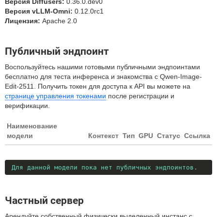
Версия Diffusers:
0.36.0.dev0
Версия vLLM-Omni:
0.12.0rc1
Лицензия:
Apache 2.0
Публичный эндпоинт
Воспользуйтесь нашими готовыми публичными эндпоинтами
бесплатно для теста инференса и знакомства с Qwen-Image-
Edit-2511. Получить токен для доступа к API вы можете на
странице управления токенами
после регистрации и
верификации.
Наименование
модели
Контекст
Тип
GPU
Статус
Ссылка
Для данной модели пока нет публичных эндпоинтов.
Частный сервер
Арендуйте собственный физически выделенный инстанс с