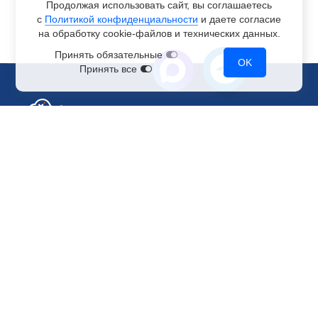
Продолжая использовать сайт, вы соглашаетесь
с
Политикой конфиденциальности
и даете согласие
на обработку
cookie-файлов
и технических данных.
Принять обязательные
OK
Принять все
Отдел по работе с клиентами
+7 499 110-44-94
@immerscloudsale
sale@immers.cloud
Техническая поддержка
@immerscloudsupport
support@immers.cloud
Наше комьюнити
ИИ-сообщество