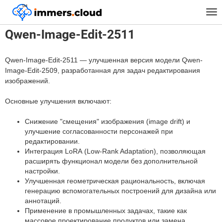
™
Главная
Модели
Qwen-Image-Edit-2511
Tog
nav
Qwen-Image-Edit-2511
Qwen-Image-Edit-2511 — улучшенная версия модели Qwen-
Image-Edit-2509, разработанная для задач редактирования
изображений.
Основные улучшения включают:
Снижение "смещения" изображения (image drift) и
улучшение согласованности персонажей при
редактировании.
Интеграция LoRA (Low-Rank Adaptation), позволяющая
расширять функционал модели без дополнительной
настройки.
Улучшенная геометрическая рациональность, включая
генерацию вспомогательных построений для дизайна или
аннотаций.
Применение в промышленных задачах, такие как
массовое проектирование продуктов или замена