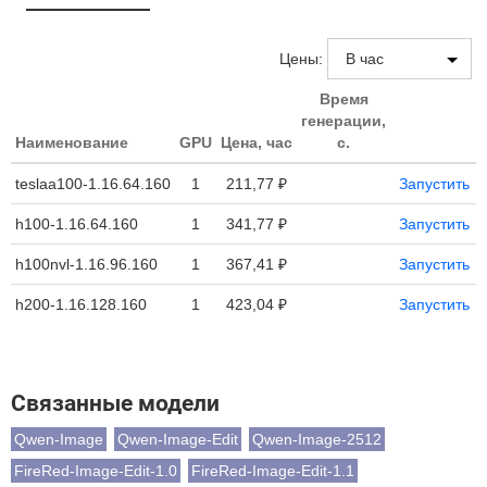
Цены:
Время
генерации,
Наименование
GPU
Цена, час
с.
teslaa100-1.16.64.160
1
211,77 ₽
Запустить
h100-1.16.64.160
1
341,77 ₽
Запустить
h100nvl-1.16.96.160
1
367,41 ₽
Запустить
h200-1.16.128.160
1
423,04 ₽
Запустить
Связанные модели
Qwen-Image
Qwen-Image-Edit
Qwen-Image-2512
FireRed-Image-Edit-1.0
FireRed-Image-Edit-1.1