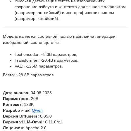
Высокая детализация текста на изображениях,
сохранение лэйаута и контекста для языков с алфавитом
(например, английский) и идеографических систем
(например, китайский).
Модель является составной частью пайплайна генерации
изображений, состоящего из:
Text encoder: ~8.3B параметров,
Transformer: ~20.4B параметров,
VAE: ~126M параметров.
Всего: ~28.8B параметров
Дата анонса:
04.08.2025
Параметров:
20B
Контекст:
128K
Разработчик:
Qwen
Версия Diffusers:
0.35.0
Версия vLLM-Omni:
0.11.0rc1
Лицензия:
Apache 2.0