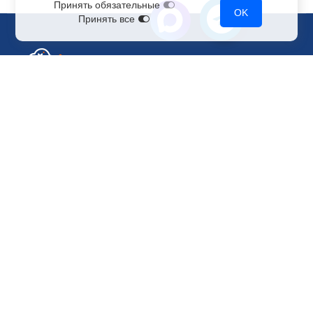
Принять обязательные
OK
Принять все
Отдел по работе с клиентами
+7 499 110-44-94
@immerscloudsale
sale@immers.cloud
Техническая поддержка
@immerscloudsupport
support@immers.cloud
Наше комьюнити
ИИ-сообщество
Рендеринг и VFX