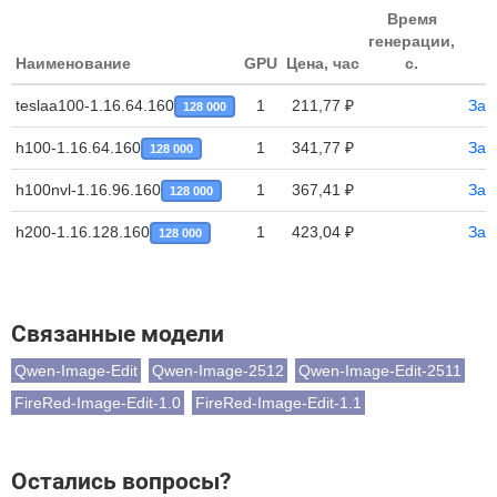
Время
генерации,
Наименование
GPU
Цена, час
с.
teslaa100-1.16.64.160
1
211,77 ₽
Зап
128 000
h100-1.16.64.160
1
341,77 ₽
Зап
128 000
h100nvl-1.16.96.160
1
367,41 ₽
Зап
128 000
h200-1.16.128.160
1
423,04 ₽
Зап
128 000
Связанные модели
Qwen-Image-Edit
Qwen-Image-2512
Qwen-Image-Edit-2511
FireRed-Image-Edit-1.0
FireRed-Image-Edit-1.1
Остались вопросы?