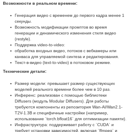
Возможности в реальном времени:
Генерация видео с временем до первого кадра менее 1
секунды.
Возможность модификации промптов во время
генерации и динамического изменения стиля видео
(restyle).
Поддержка video-to-video:
обработка входных видео, потоков с вебкамеры или
канваса для управляемой синтеза и редактирования.
Текст-в-видео (text-to-video) в потоковом режиме.
Технические детали:
Размер модели: превышает размер существующих
моделей реального времени более чем в 10 раз.
Инференс: реализован с помощью библиотеки
Diffusers (модуль Modular Diffusers). Для работы
требуются компоненты из репозитория Wan-AI/Wan2.1-
T2V-1.3B и специфичные настройки (например,
использование `torch.bfloat16` для оптимизации памяти).
Инфраструктура: поддерживает работу с `CUDA` и
требует установки зависимостей, включая `ffmpeg` и