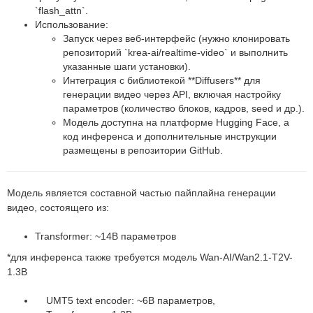
`flash_attn`.
Использование:
Запуск через веб-интерфейс (нужно клонировать
репозиторий `krea-ai/realtime-video` и выполнить
указанные шаги установки).
Интеграция с библиотекой **Diffusers** для
генерации видео через API, включая настройку
параметров (количество блоков, кадров, seed и др.).
Модель доступна на платформе Hugging Face, а
код инференса и дополнительные инструкции
размещены в репозитории GitHub.
Модель является составной частью пайплайна генерации
видео, состоящего из:
Transformer: ~14B параметров
*для инференса также требуется модель Wan-AI/Wan2.1-T2V-
1.3B
UMT5 text encoder: ~6B параметров,