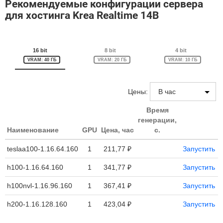
Рекомендуемые конфигурации сервера
для хостинга Krea Realtime 14B
16 bit
8 bit
4 bit
VRAM: 40 ГБ
VRAM: 20 ГБ
VRAM: 10 ГБ
Цены:
Время
генерации,
Наименование
GPU
Цена, час
с.
teslaa100-1.16.64.160
1
211,77 ₽
Запустить
h100-1.16.64.160
1
341,77 ₽
Запустить
h100nvl-1.16.96.160
1
367,41 ₽
Запустить
h200-1.16.128.160
1
423,04 ₽
Запустить