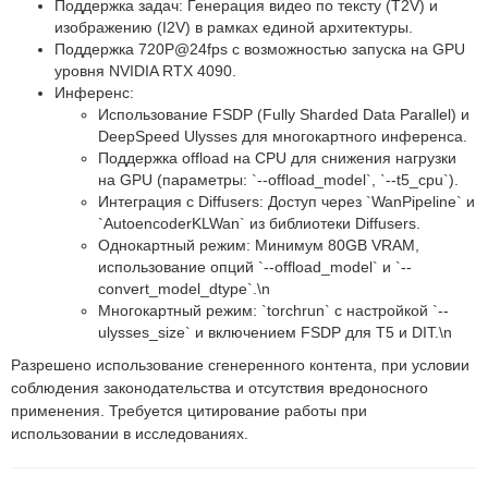
Поддержка задач: Генерация видео по тексту (T2V) и
изображению (I2V) в рамках единой архитектуры.
Поддержка 720P@24fps с возможностью запуска на GPU
уровня NVIDIA RTX 4090.
Инференс:
Использование FSDP (Fully Sharded Data Parallel) и
DeepSpeed Ulysses для многокартного инференса.
Поддержка offload на CPU для снижения нагрузки
на GPU (параметры: `--offload_model`, `--t5_cpu`).
Интеграция с Diffusers: Доступ через `WanPipeline` и
`AutoencoderKLWan` из библиотеки Diffusers.
Однокартный режим: Минимум 80GB VRAM,
использование опций `--offload_model` и `--
convert_model_dtype`.\n
Многокартный режим: `torchrun` с настройкой `--
ulysses_size` и включением FSDP для T5 и DIT.\n
Разрешено использование сгенеренного контента, при условии
соблюдения законодательства и отсутствия вредоносного
применения. Требуется цитирование работы при
использовании в исследованиях.