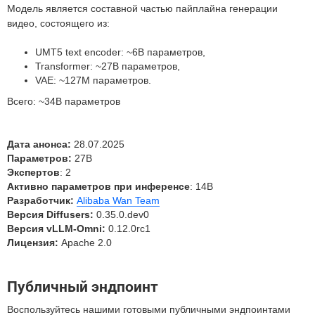
Модель является составной частью пайплайна генерации
видео, состоящего из:
UMT5 text encoder: ~6B параметров,
Transformer: ~27B параметров,
VAE: ~127M параметров.
Всего: ~34B параметров
Дата анонса:
28.07.2025
Параметров:
27B
Экспертов
: 2
Активно параметров при инференсе
: 14B
Разработчик:
Alibaba Wan Team
Версия Diffusers:
0.35.0.dev0
Версия vLLM-Omni:
0.12.0rc1
Лицензия:
Apache 2.0
Публичный эндпоинт
Воспользуйтесь нашими готовыми публичными эндпоинтами