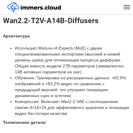
™
Главная
Модели
Wan2.2-T2V-A14B-Diffusers
Tog
nav
Wan2.2-T2V-A14B-Diffusers
Архитектура
:
Использует Mixture-of-Experts (MoE) с двумя
специализированными экспертами (высокий и низкий
уровень шума) для оптимизации процесса диффузии.
Общая емкость модели 27B параметров (эквивалентно
14B активных параметров на шаг).
Обучение: Тренировка на расширенных данных: +65,6%
изображений и +83,2% видео по сравнению с
предыдущей версией, что улучшает генерацию
динамичных сцен и эстетики.
Компрессия: Включает Wan2.2-VAE с соотношением
сжатия 4×16×16 для эффективного хранения и генерации
видео без потери качества.
Технические детали: