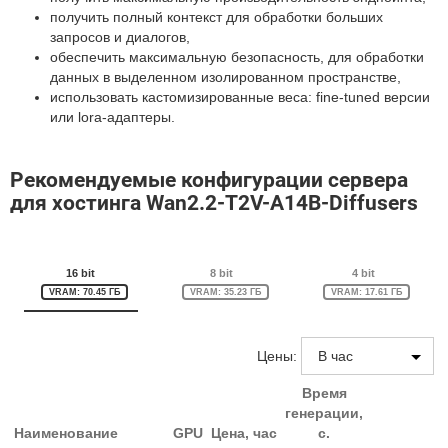
получить полный контекст для обработки больших
запросов и диалогов,
обеспечить максимальную безопасность, для обработки
данных в выделенном изолированном пространстве,
использовать кастомизированные веса: fine-tuned версии
или lora-адаптеры.
Рекомендуемые конфигурации сервера
для хостинга Wan2.2-T2V-A14B-Diffusers
16 bit
8 bit
4 bit
VRAM: 70.45 ГБ
VRAM: 35.23 ГБ
VRAM: 17.61 ГБ
Цены:
Время
генерации,
Наименование
GPU
Цена, час
с.