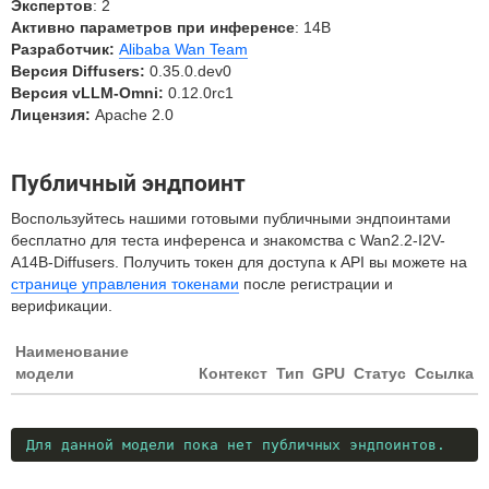
Экспертов
: 2
Активно параметров при инференсе
: 14B
Разработчик:
Alibaba Wan Team
Версия Diffusers:
0.35.0.dev0
Версия vLLM-Omni:
0.12.0rc1
Лицензия:
Apache 2.0
Публичный эндпоинт
Воспользуйтесь нашими готовыми публичными эндпоинтами
бесплатно для теста инференса и знакомства с Wan2.2-I2V-
A14B-Diffusers. Получить токен для доступа к API вы можете на
странице управления токенами
после регистрации и
верификации.
Наименование
модели
Контекст
Тип
GPU
Статус
Ссылка
Для данной модели пока нет публичных эндпоинтов.