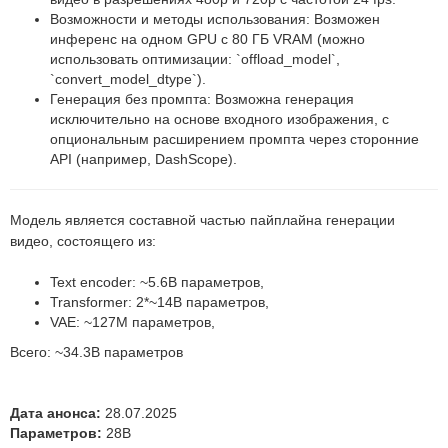
Возможности и методы использования: Возможен
инференс на одном GPU с 80 ГБ VRAM (можно
использовать оптимизации: `offload_model`,
`convert_model_dtype`).
Генерация без промпта: Возможна генерация
исключительно на основе входного изображения, с
опциональным расширением промпта через сторонние
API (например, DashScope).
Модель является составной частью пайплайна генерации
видео, состоящего из:
Text encoder: ~5.6B параметров,
Transformer: 2*~14B параметров,
VAE: ~127M параметров,
Всего: ~34.3B параметров
Дата анонса:
28.07.2025
Параметров:
28B