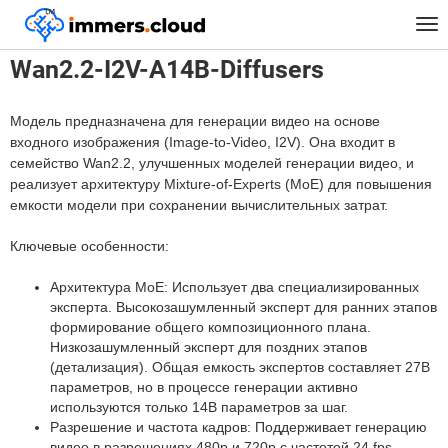
™
Главная
Модели
Wan2.2-I2V-A14B-Diffusers
Tog
nav
Wan2.2-I2V-A14B-Diffusers
Модель предназначена для генерации видео на основе
входного изображения (Image-to-Video, I2V). Она входит в
семейство Wan2.2, улучшенных моделей генерации видео, и
реализует архитектуру Mixture-of-Experts (MoE) для повышения
емкости модели при сохранении вычислительных затрат.
Ключевые особенности:
Архитектура MoE: Использует два специализированных
эксперта. Высокозашумленный эксперт для ранних этапов
формирование общего композиционного плана.
Низкозашумленный эксперт для поздних этапов
(детализация). Общая емкость экспертов составляет 27B
параметров, но в процессе генерации активно
используются только 14B параметров за шаг.
Разрешение и частота кадров: Поддерживает генерацию
видео в разрешениях 480p и 720p с частотой 24 fps.