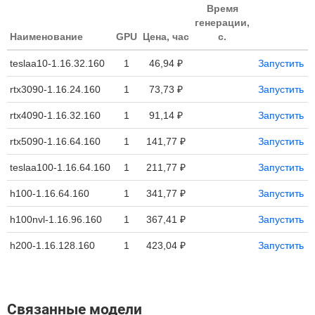
Время
генерации,
Наименование
GPU
Цена, час
с.
teslaa10-1.16.32.160
1
46,94 ₽
Запустить
rtx3090-1.16.24.160
1
73,73 ₽
Запустить
rtx4090-1.16.32.160
1
91,14 ₽
Запустить
rtx5090-1.16.64.160
1
141,77 ₽
Запустить
teslaa100-1.16.64.160
1
211,77 ₽
Запустить
h100-1.16.64.160
1
341,77 ₽
Запустить
h100nvl-1.16.96.160
1
367,41 ₽
Запустить
h200-1.16.128.160
1
423,04 ₽
Запустить
Связанные модели