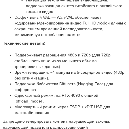
Генерация текста — первая видео-модель,
поддерживающая синтез китайского и английского
текста в видео.
Эффективный VAE — Wan-VAE обеспечивает
кодирование/декодирование видео Full HD любой длины с
сохранением временной последовательности,
минимизируя потребление памяти.
Технические детали:
Поддерживает разрешения 480p и 720p (для 720p
стабильность ниже из-за меньшего объема
тренировочных данных).
Время генерации: ~4 минуты на 5-секундное видео (480p,
без оптимизации).
Поддержка библиотеки Diffusers (Hugging Face) для
инференса.
Однокартный режим: на RTX 4090 с опцией
`offload_model`.
Многокартный режим: через FSDP + xDiT USP для
масштабирования.
Запрещено генерировать контент, нарушающий законы,
нарушающий права или распространяющий