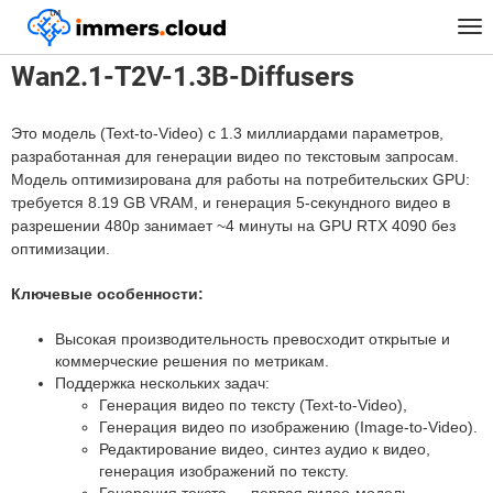
™
Главная
Модели
Wan2.1-T2V-1.3B-Diffusers
Tog
nav
Wan2.1-T2V-1.3B-Diffusers
Это модель (Text-to-Video) с 1.3 миллиардами параметров,
разработанная для генерации видео по текстовым запросам.
Модель оптимизирована для работы на потребительских GPU:
требуется 8.19 GB VRAM, и генерация 5-секундного видео в
разрешении 480p занимает ~4 минуты на GPU RTX 4090 без
оптимизации.
Ключевые особенности:
Высокая производительность превосходит открытые и
коммерческие решения по метрикам.
Поддержка нескольких задач:
Генерация видео по тексту (Text-to-Video),
Генерация видео по изображению (Image-to-Video).
Редактирование видео, синтез аудио к видео,
генерация изображений по тексту.