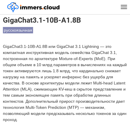
™
Главная
Модели
GigaChat3.1-10B-A1.8B
Tog
nav
GigaChat3.1-10B-A1.8B
русскоязычная
GigaChat3.1-10B-A1.8B или GigaChat 3.1 Lightning — это
компактная инструктивная модель семейства GigaChat 3.1,
построенная по архитектуре Mixture-of-Experts (MoE). При
общем объеме в 10 млрд параметров в вычислениях на каждый
токен активируются лишь 1.8 млрд, что кардинально снижает
нагрузку на память и ускоряет инференс без ущерба для
качества. В основе архитектуры модели лежит Multi-head Latent
Attention (MLA), сжимающее KV-кеш в скрытое представление и
тем самым экономящее память при обработке длинных
контекстов. Дополнительный прирост производительности дает
технология Multi-Token Prediction (MTP) — механизм,
позволяющий модели предсказывать несколько токенов за один
проход.