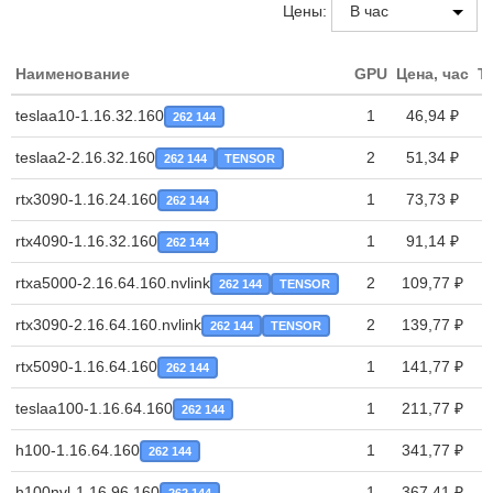
Цены:
Наименование
GPU
Цена, час
T
teslaa10-1.16.32.160
1
46,94 ₽
262 144
teslaa2-2.16.32.160
2
51,34 ₽
262 144
TENSOR
rtx3090-1.16.24.160
1
73,73 ₽
262 144
rtx4090-1.16.32.160
1
91,14 ₽
262 144
rtxa5000-2.16.64.160.nvlink
2
109,77 ₽
262 144
TENSOR
rtx3090-2.16.64.160.nvlink
2
139,77 ₽
262 144
TENSOR
rtx5090-1.16.64.160
1
141,77 ₽
262 144
teslaa100-1.16.64.160
1
211,77 ₽
262 144
h100-1.16.64.160
1
341,77 ₽
262 144
h100nvl-1.16.96.160
1
367,41 ₽