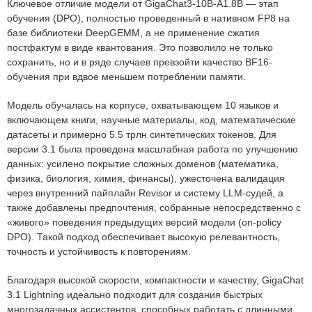
Ключевое отличие модели от GigaChat3-10B-A1.8B — этап
обучения (DPO), полностью проведенный в нативном FP8 на
базе библиотеки DeepGEMM, а не применение сжатия
постфактум в виде квантования. Это позволило не только
сохранить, но и в ряде случаев превзойти качество BF16-
обучения при вдвое меньшем потреблении памяти.
Модель обучалась на корпусе, охватывающем 10 языков и
включающем книги, научные материалы, код, математические
датасеты и примерно 5.5 трлн синтетических токенов. Для
версии 3.1 была проведена масштабная работа по улучшению
данных: усилено покрытие сложных доменов (математика,
физика, биология, химия, финансы), ужесточена валидация
через внутренний пайплайн Revisor и систему LLM-судей, а
также добавлены предпочтения, собранные непосредственно с
«живого» поведения предыдущих версий модели (on-policy
DPO). Такой подход обеспечивает высокую релевантность,
точность и устойчивость к повторениям.
Благодаря высокой скорости, компактности и качеству, GigaChat
3.1 Lightning идеально подходит для создания быстрых
многозадачных ассистентов, способных работать с длинными