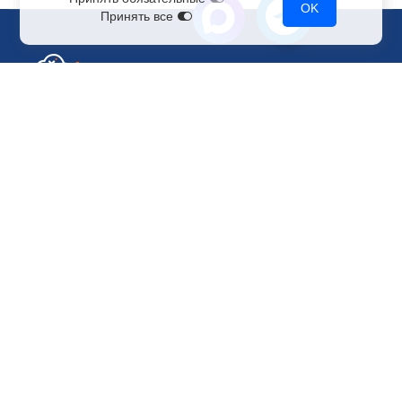
OK
Принять все
Отдел по работе с клиентами
+7 499 110-44-94
@immerscloudsale
sale@immers.cloud
Техническая поддержка
@immerscloudsupport
support@immers.cloud
Наше комьюнити
ИИ-сообщество
Рендеринг и VFX