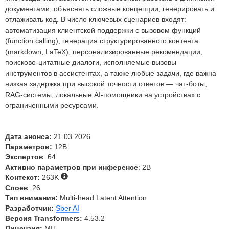
документами, объяснять сложные концепции, генерировать и
отлаживать код. В число ключевых сценариев входят:
автоматизация клиентской поддержки с вызовом функций
(function calling), генерация структурированного контента
(markdown, LaTeX), персонализированные рекомендации,
поисково-цитатные диалоги, исполняемые вызовы
инструментов в ассистентах, а также любые задачи, где важна
низкая задержка при высокой точности ответов — чат-боты,
RAG-системы, локальные AI-помощники на устройствах с
ограниченными ресурсами.
Дата анонса:
21.03.2026
Параметров:
12B
Экспертов
: 64
Активно параметров при инференсе
: 2B
Контекст:
263K
Слоев
: 26
Тип внимания:
Multi-head Latent Attention
Разработчик:
Sber AI
Версия Transformers:
4.53.2
Лицензия:
MIT