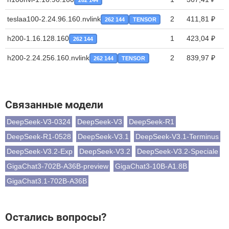
262 144
teslaa100-2.24.96.160.nvlink
2
411,81 ₽
262 144
TENSOR
h200-1.16.128.160
1
423,04 ₽
262 144
h200-2.24.256.160.nvlink
2
839,97 ₽
262 144
TENSOR
Связанные модели
DeepSeek-V3-0324
DeepSeek-V3
DeepSeek-R1
DeepSeek-R1-0528
DeepSeek-V3.1
DeepSeek-V3.1-Terminus
DeepSeek-V3.2-Exp
DeepSeek-V3.2
DeepSeek-V3.2-Speciale
GigaChat3-702B-A36B-preview
GigaChat3-10B-A1.8B
GigaChat3.1-702B-A36B
Остались вопросы?