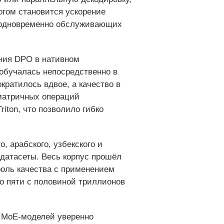
огом становится ускорение
в, одновременно обслуживающих
ения DPO в нативном
обучалась непосредственно в
кратилось вдвое, а качество в
 матричных операций
ton, что позволило гибко
, арабского, узбекского и
 датасеты. Весь корпус прошёл
оль качества с применением
о пяти с половиной триллионов
х MoE‑моделей уверенно