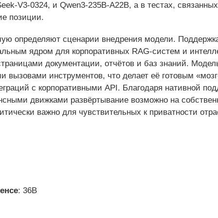
eek-V3-0324, и Qwen3‑235B‑A22B, а в тестах, связанны
е позиции.
ую определяют сценарии внедрения модели. Поддержка к
альным ядром для корпоративных RAG‑систем и интелле
раницами документации, отчётов и баз знаний. Модел
и вызовами инструментов, что делает её готовым «мо
теграций с корпоративными API. Благодаря нативной по
нсными движками развёртывание возможно на собствен
итически важно для чувствительных к приватности отр
енсе
: 36B