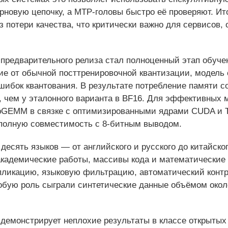
рновую цепочку, а MTP‑головы быстро её проверяют. Ит
ез потери качества, что критически важно для сервисо
 предварительного релиза стал полноценный этап обуч
е от обычной посттренировочной квантизации, модель 
шибок квантования. В результате потребление памяти со
, чем у эталонного варианта в BF16. Для эффективных
GEMM в связке с оптимизированными ядрами CUDA и Tri
 полную совместимость с 8‑битным выводом.
сять языков — от английского и русского до китайского
 академические работы, массивы кода и математические
пликацию, языковую фильтрацию, автоматический контр
обую роль сыграли синтетические данные объёмом окол
ra демонстрирует неплохие результаты в классе открыты