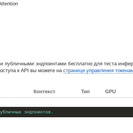
ttention
 публичными эндпоинтами бесплатно для теста инферен
оступа к API вы можете на
странице управления токена
Контекст
Тип
GPU
убличных эндпоинтов.