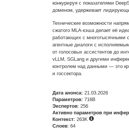
конкурируя с показателями DeepS
доменом, удерживает лидирующи
Технические возможности напрям
сжатого MLA‑кэша делает её иде
работающих с многотысячными ст
агентные диалоги с исполняемым
от голосовых ассистентов до ин
vLLM, SGLang и другими инфере
контролем над данными — это кр
и госсектора.
Дата анонса:
21.03.2026
Параметров:
716B
Экспертов
: 256
Активно параметров при инфер
Контекст:
263K
Слоев
: 64