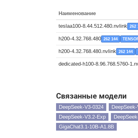
Наименование
teslaa100-8.44.512.480.nvlink
262 
h200-4.32.768.480
262 144
TENSO
h200-4.32.768.480.nvlink
262 144
dedicated-h100-8.96.768.5760-1.nv
Связанные модели
DeepSeek-V3-0324
DeepSeek-
DeepSeek-V3.2-Exp
DeepSeek
GigaChat3.1-10B-A1.8B