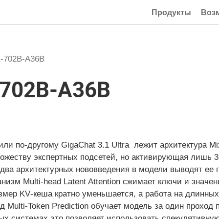
Продукты
Воз
1-702B-A36B
-702B-A36B
или по-другому GigaChat 3.1 Ultra лежит архитектура Mi
ожеству экспертных подсетей, но активирующая лишь 
два архитектурных нововведения в модели выводят ее 
низм Multi‑head Latent Attention сжимает ключи и значе
змер KV‑кеша кратно уменьшается, а работа на длинных
 Multi‑Token Prediction обучает модель за один проход 
ых системах это позволяет использовать спекулятивну