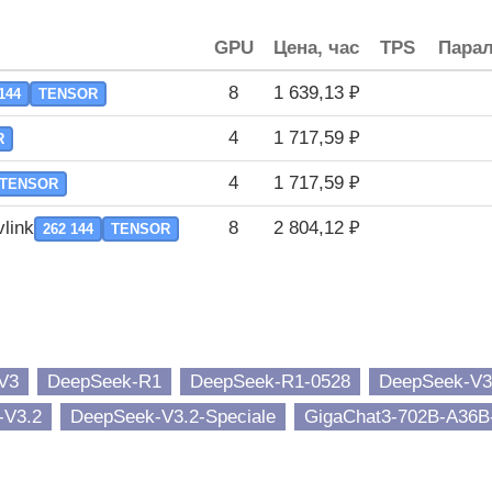
GPU
Цена, час
TPS
Парал
8
1 639,13 ₽
144
TENSOR
4
1 717,59 ₽
R
4
1 717,59 ₽
TENSOR
link
8
2 804,12 ₽
262 144
TENSOR
V3
DeepSeek-R1
DeepSeek-R1-0528
DeepSeek-V3
-V3.2
DeepSeek-V3.2-Speciale
GigaChat3-702B-A36B