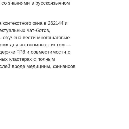
х со знаниями в русскоязычном
онтекстного окна в 262144 и
ктуальных чат‑ботов,
ь обучена вести многошаговые
згом» для автономных систем —
ддержке FP8 и совместимости с
ных кластерах с полным
аслей вроде медицины, финансов