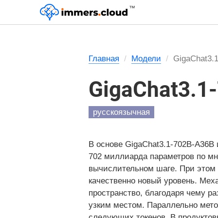
™
Главная
Модели
GigaChat3.
GigaChat3.1
русскоязычная
В основе GigaChat3.1-702B-A36B 
702 миллиарда параметров по мн
вычислительном шаге. При этом 
качественно новый уровень. Меха
пространство, благодаря чему ра
узким местом. Параллельно метод
следующих токенов. В продуктов