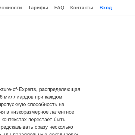
можности
Тарифы
FAQ
Контакты
Вход
xture‑of‑Experts, распределяющая
36 миллиардов при каждом
пропускную способность на
ния в низкоразмерное латентное
 контекстах перестаёт быть
предсказывать сразу несколько
ю или параллельную декодировку,