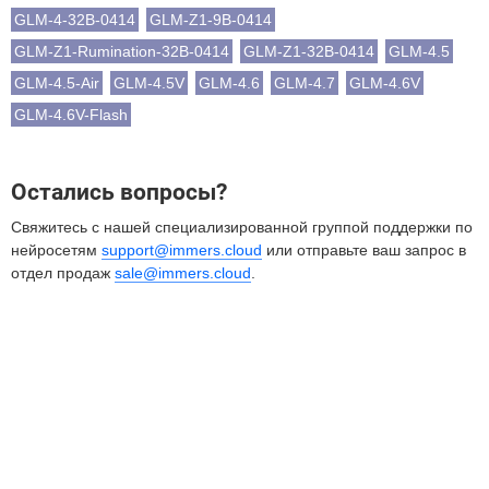
GLM-4-32B-0414
GLM-Z1-9B-0414
GLM-Z1-Rumination-32B-0414
GLM-Z1-32B-0414
GLM-4.5
GLM-4.5-Air
GLM-4.5V
GLM-4.6
GLM-4.7
GLM-4.6V
GLM-4.6V-Flash
Остались вопросы?
Свяжитесь с нашей специализированной группой поддержки по
нейросетям
support@immers.cloud
или отправьте ваш запрос в
отдел продаж
sale@immers.cloud
.