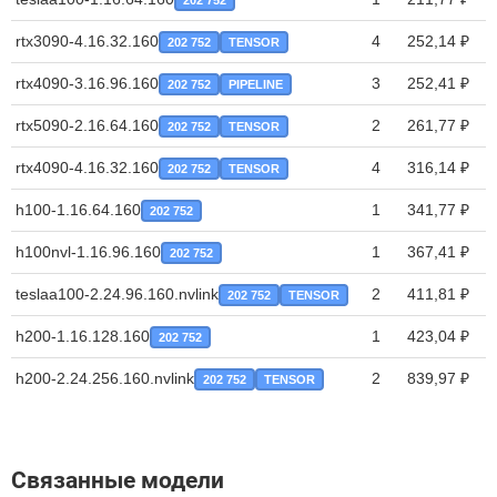
202 752
rtx3090-4.16.32.160
4
252,14 ₽
202 752
TENSOR
rtx4090-3.16.96.160
3
252,41 ₽
202 752
PIPELINE
rtx5090-2.16.64.160
2
261,77 ₽
202 752
TENSOR
rtx4090-4.16.32.160
4
316,14 ₽
202 752
TENSOR
h100-1.16.64.160
1
341,77 ₽
202 752
h100nvl-1.16.96.160
1
367,41 ₽
202 752
teslaa100-2.24.96.160.nvlink
2
411,81 ₽
202 752
TENSOR
h200-1.16.128.160
1
423,04 ₽
202 752
h200-2.24.256.160.nvlink
2
839,97 ₽
202 752
TENSOR
Связанные модели