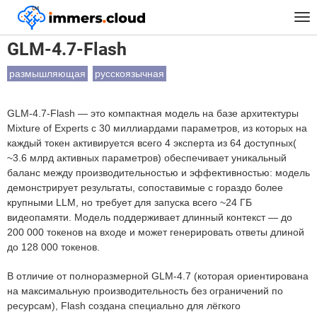
™
Главная
Модели
GLM-4.7-Flash
Tog
nav
GLM-4.7-Flash
размышляющая
русскоязычная
GLM-4.7-Flash — это компактная модель на базе архитектуры
Mixture of Experts с 30 миллиардами параметров, из которых на
каждый токен активируется всего 4 эксперта из 64 доступных(
~3.6 млрд активных параметров) обеспечивает уникальный
баланс между производительностью и эффективностью: модель
демонстрирует результаты, сопоставимые с гораздо более
крупными LLM, но требует для запуска всего ~24 ГБ
видеопамяти. Модель поддерживает длинный контекст — до
200 000 токенов на входе и может генерировать ответы длиной
до 128 000 токенов.
В отличие от полноразмерной GLM-4.7 (которая ориентирована
на максимальную производительность без ограничений по
ресурсам), Flash создана специально для лёгкого