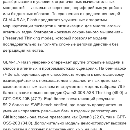
развёртывания в условиях ограниченных вычислительных
мощностей — локальных серверов, периферийных устройств
или бюджетных облаков. По сравнению с предшественницей
GLM-4.5 Air, Flash предлагает улучшенные алгоритмы
маршрутизации экспертов и оптимизацию для многошаговых
агентных задач благодаря «режиму сохранённого мышления»
(Preserved Thinking mode), который позволяет модели
последовательно выполнять сложные цепочки действий без
деградации качества.
GLM-4.7-Flash уверенно опережает другие открытые модели в
классе в агентных и программистских сценариях. На бенчмарке
τ²-Bench, оценивающем способность модели к многошаговому
взаимодействию с пользователем в реалистичных доменах с
самостоятельным вызовом инструментов, модель набрала 79.5
баллов, значительно опередив Qwen3-30B-A3B-Thinking (49.0) и
GPT-OSS-20B (47.7). Ещё более впечатляющий результат —
59.2 балла на SWE-bench Verified, где модель проверяется на
умении исправлять реальные баги в кодовых репозиториях
GitHub; здесь она также превзошла как Qwen3 (22.0), так и GPT-
OSS-20B (34.0). Дополнительно модель демонстрирует высокие
результаты в сложных рассуждениях: 75.2 на GPQA