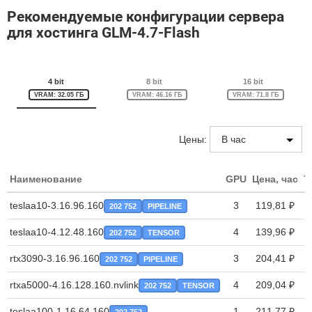
Рекомендуемые конфигурации сервера
для хостинга GLM-4.7-Flash
4 bit
8 bit
16 bit
VRAM: 32.05 ГБ
VRAM: 46.16 ГБ
VRAM: 71.8 ГБ
Цены:
Наименование
GPU
Цена, час
T
teslaa10-3.16.96.160
3
119,81 ₽
202 752
PIPELINE
teslaa10-4.12.48.160
4
139,96 ₽
202 752
TENSOR
rtx3090-3.16.96.160
3
204,41 ₽
202 752
PIPELINE
rtxa5000-4.16.128.160.nvlink
4
209,04 ₽
202 752
TENSOR
teslaa100-1.16.64.160
1
211,77 ₽