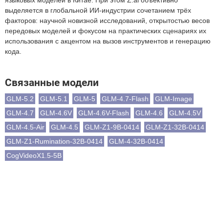
языковых моделей в Китае. При этом Z.ai объективно
выделяется в глобальной ИИ-индустрии сочетанием трёх
факторов: научной новизной исследований, открытостью весов
передовых моделей и фокусом на практических сценариях их
использования с акцентом на вызов инструментов и генерацию
кода.
Связанные модели
GLM-5.2
GLM-5.1
GLM-5
GLM-4.7-Flash
GLM-Image
GLM-4.7
GLM-4.6V
GLM-4.6V-Flash
GLM-4.6
GLM-4.5V
GLM-4.5-Air
GLM-4.5
GLM-Z1-9B-0414
GLM-Z1-32B-0414
GLM-Z1-Rumination-32B-0414
GLM-4-32B-0414
CogVideoX1.5-5B