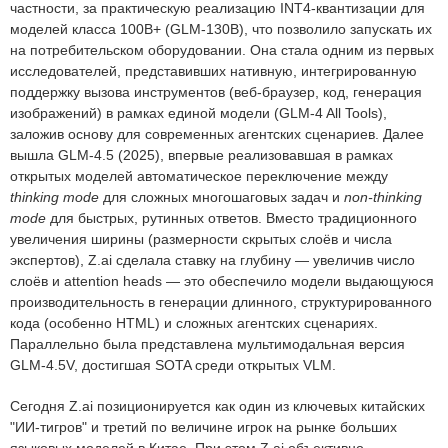
частности, за практическую реализацию INT4-квантизации для
моделей класса 100B+ (GLM-130B), что позволило запускать их
на потребительском оборудовании. Она стала одним из первых
исследователей, представивших нативную, интегрированную
поддержку вызова инструментов (веб-браузер, код, генерация
изображений) в рамках единой модели (GLM-4 All Tools),
заложив основу для современных агентских сценариев. Далее
вышла GLM-4.5 (2025), впервые реализовавшая в рамках
открытых моделей автоматическое переключение между
thinking mode
для сложных многошаговых задач и
non-thinking
mode
для быстрых, рутинных ответов. Вместо традиционного
увеличения ширины (размерности скрытых слоёв и числа
экспертов), Z.ai сделала ставку на глубину — увеличив число
слоёв и attention heads — это обеспечило модели выдающуюся
производительность в генерации длинного, структурированного
кода (особенно HTML) и сложных агентских сценариях.
Параллельно была представлена мультимодальная версия
GLM-4.5V, достигшая SOTA среди открытых VLM.
Сегодня Z.ai позиционируется как один из ключевых китайских
"ИИ-тигров" и третий по величине игрок на рынке больших