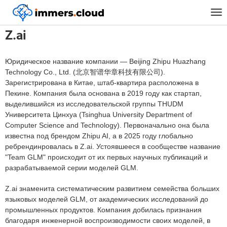
™
Главная
Z.ai
Tog
nav
Z.ai
Юридическое название компании — Beijing Zhipu Huazhang
Technology Co., Ltd. (北京智谱华章科技有限公司).
Зарегистрирована в Китае, штаб-квартира расположена в
Пекине. Компания была основана в 2019 году как стартап,
выделившийся из исследовательской группы THUDM
Университета Цинхуа (Tsinghua University Department of
Computer Science and Technology). Первоначально она была
известна под брендом Zhipu AI, а в 2025 году глобально
ребрендинровалась в Z.ai. Устоявшееся в сообществе название
"Team GLM" происходит от их первых научных публикаций и
разрабатываемой серии моделей GLM.
Z.ai знаменита систематическим развитием семейства больших
языковых моделей GLM, от академических исследований до
промышленных продуктов. Компания добилась признания
благодаря инженерной воспроизводимости своих моделей, в