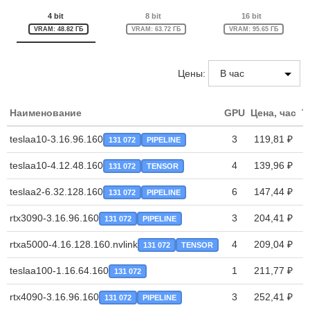
4 bit
8 bit
16 bit
VRAM: 48.82 ГБ
VRAM: 63.72 ГБ
VRAM: 95.65 ГБ
Цены:
Наименование
GPU
Цена, час
T
teslaa10-3.16.96.160
3
119,81 ₽
131 072
PIPELINE
teslaa10-4.12.48.160
4
139,96 ₽
131 072
TENSOR
teslaa2-6.32.128.160
6
147,44 ₽
131 072
PIPELINE
rtx3090-3.16.96.160
3
204,41 ₽
131 072
PIPELINE
rtxa5000-4.16.128.160.nvlink
4
209,04 ₽
131 072
TENSOR
teslaa100-1.16.64.160
1
211,77 ₽
131 072
rtx4090-3.16.96.160
3
252,41 ₽
131 072
PIPELINE