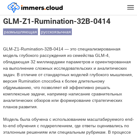
™
Главная
Модели
GLM-Z1-Rumination-32B-0414
Tog
nav
GLM-Z1-Rumination-32B-0414
размышляющая
русскоязычная
GLM-Z1-Rumination-32B-0414 — это специализированная
модель глубокого рассуждения из семейства GLM-4,
обладающая 32 миллиардами параметров и ориентированная
на выполнение сложных исследовательских и аналитических
задач. В отличие от стандартных моделей глубокого мышления,
версия Rumination способна к более длительному
обдумыванию, что позволяет ей эффективно решать
комплексные задачи, например написание сравнительных
аналитических обзоров или формирование стратегических
планов развития.
Модель была обучена с использованием масштабируемого end-
to-end обучения с подкреплением, где ответы оценивались по
эталонным решениям или специальным рубрикам. В процессе