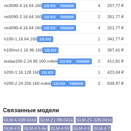
rtx3090-4.16.64.160
4
257,77 ₽
131 072
TENSOR
rtx5090-2.16.64.160
2
261,77 ₽
131 072
TENSOR
rtx4090-4.16.64.160
4
321,77 ₽
131 072
TENSOR
h100-1.16.64.160
1
341,77 ₽
131 072
h100nvl-1.16.96.160
1
367,41 ₽
131 072
teslaa100-2.24.96.160.nvlink
2
411,81 ₽
131 072
TENSOR
h200-1.16.128.160
1
423,04 ₽
131 072
h200-2.24.256.160.nvlink
2
839,97 ₽
131 072
TENSOR
Связанные модели
GLM-4-32B-0414
GLM-Z1-9B-0414
GLM-Z1-32B-0414
GLM-4.5
GLM-4.5-Air
GLM-4.5V
GLM-4.6
GLM-4.7