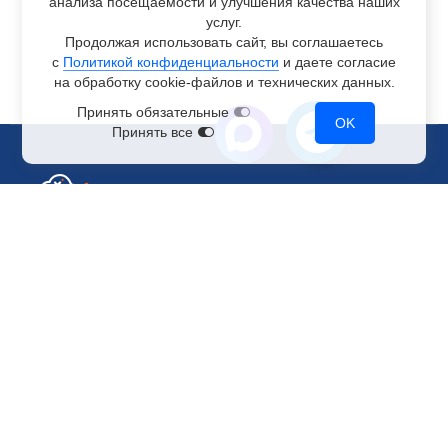
анализа посещаемости и улучшения качества наших
услуг.
Продолжая использовать сайт, вы соглашаетесь
с
Политикой конфиденциальности
и даете согласие
на обработку
cookie-файлов
и технических данных.
Принять обязательные
OK
Принять все
Отдел по работе с клиентами
+7 499 110-44-94
@immerscloudsale
sale@immers.cloud
Техническая поддержка
@immerscloudsupport
support@immers.cloud
Наше комьюнити