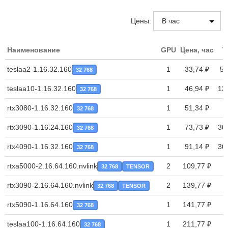
Цены:
Наименование
GPU
Цена, час
T
teslaa2-1.16.32.160
1
33,74 ₽
50
32 768
teslaa10-1.16.32.160
1
46,94 ₽
13
32 768
rtx3080-1.16.32.160
1
51,34 ₽
32 768
rtx3090-1.16.24.160
1
73,73 ₽
30
32 768
rtx4090-1.16.32.160
1
91,14 ₽
30
32 768
rtxa5000-2.16.64.160.nvlink
2
109,77 ₽
32 768
TENSOR
rtx3090-2.16.64.160.nvlink
2
139,77 ₽
32 768
TENSOR
rtx5090-1.16.64.160
1
141,77 ₽
32 768
teslaa100-1.16.64.160
1
211,77 ₽
32 768