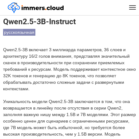
™
Главная
Модели
Qwen2.5-3B-Instruct
Tog
nav
Qwen2.5-3B-Instruct
русскоязычная
Qwen2.5-3B включает 3 миллиарда параметров, 36 слоев и
архитектуру 16/2 голов внимания, представляя значительный
скачок в производительности при сохранении приемлемых
требований к ресурсам. Модель поддерживает контекстное окно
32K токенов и генерацию до 8K токенов, что позволяет
обрабатывать достаточно сложные задачи с развернутыми
контекстами.
Уникальность модели Qwen2.5-3B заключается в том, что она
возвращается в линейку после отсутствия в серии Qwen2,
заполняя важную нишу между 1.5B и 7B моделями. Этот размер
особенно ценен для сценариев с ограниченными ресурсами,
где 7B модель может быть избыточной, но требуется более
высокая производительность, чем у 1.5B версии. Модель