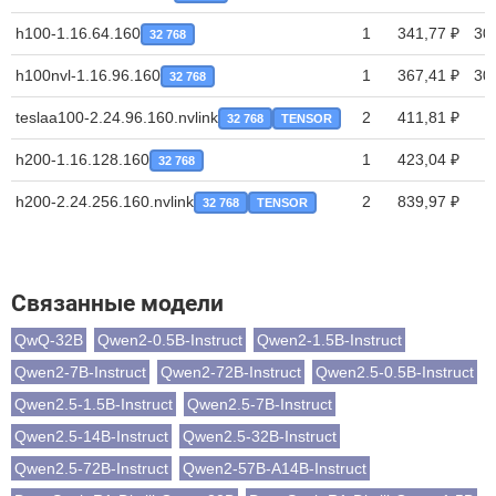
h100-1.16.64.160
1
341,77 ₽
30
32 768
h100nvl-1.16.96.160
1
367,41 ₽
30
32 768
teslaa100-2.24.96.160.nvlink
2
411,81 ₽
32 768
TENSOR
h200-1.16.128.160
1
423,04 ₽
32 768
h200-2.24.256.160.nvlink
2
839,97 ₽
32 768
TENSOR
Связанные модели
QwQ-32B
Qwen2-0.5B-Instruct
Qwen2-1.5B-Instruct
Qwen2-7B-Instruct
Qwen2-72B-Instruct
Qwen2.5-0.5B-Instruct
Qwen2.5-1.5B-Instruct
Qwen2.5-7B-Instruct
Qwen2.5-14B-Instruct
Qwen2.5-32B-Instruct
Qwen2.5-72B-Instruct
Qwen2-57B-A14B-Instruct