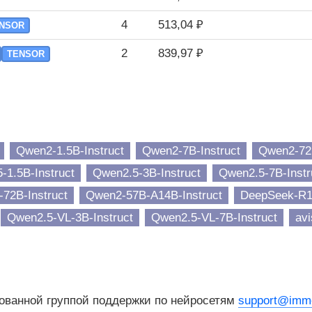
4
513,04 ₽
NSOR
2
839,97 ₽
TENSOR
Qwen2-1.5B-Instruct
Qwen2-7B-Instruct
Qwen2-72B
-1.5B-Instruct
Qwen2.5-3B-Instruct
Qwen2.5-7B-Instr
72B-Instruct
Qwen2-57B-A14B-Instruct
DeepSeek-R1-
Qwen2.5-VL-3B-Instruct
Qwen2.5-VL-7B-Instruct
avi
ованной группой поддержки по нейросетям
support@imme