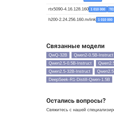
rtx5090-4.16.128.160
1 010 000
TE
h200-2.24.256.160.nvlink
1 010 000
Связанные модели
QwQ-32B
Qwen2-0.5B-Instruct
Qwen2.5-0.5B-Instruct
Qwen2.5
Qwen2.5-32B-Instruct
Qwen2.5-
DeepSeek-R1-Distill-Qwen-1.5B
Остались вопросы?
Свяжитесь с нашей специализир