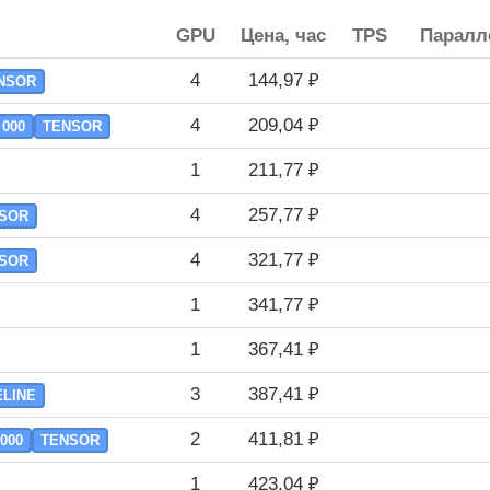
GPU
Цена, час
TPS
Паралле
4
144,97 ₽
NSOR
4
209,04 ₽
 000
TENSOR
1
211,77 ₽
4
257,77 ₽
SOR
4
321,77 ₽
SOR
1
341,77 ₽
1
367,41 ₽
3
387,41 ₽
ELINE
2
411,81 ₽
 000
TENSOR
1
423,04 ₽