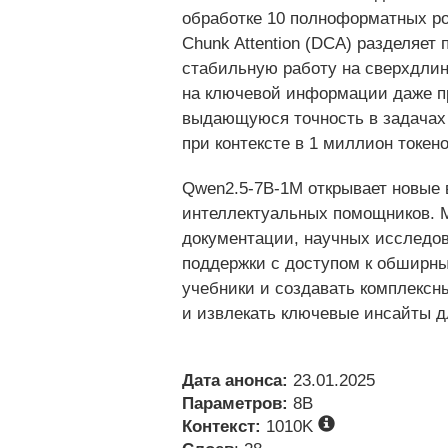
обработке 10 полноформатных ром
Chunk Attention (DCA) разделяет
стабильную работу на сверхдлинн
на ключевой информации даже пр
выдающуюся точность в задачах 
при контексте в 1 миллион токен
Qwen2.5-7B-1M открывает новые 
интеллектуальных помощников. М
документации, научных исследов
поддержки с доступом к обширны
учебники и создавать комплексн
и извлекать ключевые инсайты д
Дата анонса:
23.01.2025
Параметров:
8B
Контекст:
1010K