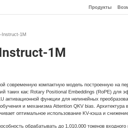
Продукты
Воз
Instruct-1M
Instruct-1M
ой современную компактную модель построенную на пер
й таких как: Rotary Positional Embeddings (RoPE) для 
U активационной функции для нелинейных преобразова
бучения и механизма Attention QKV bias. Архитектура 
печивает оптимальное использование KV-кэша и снижени
пособность обрабатывать до 1,010,000 токенов входного 