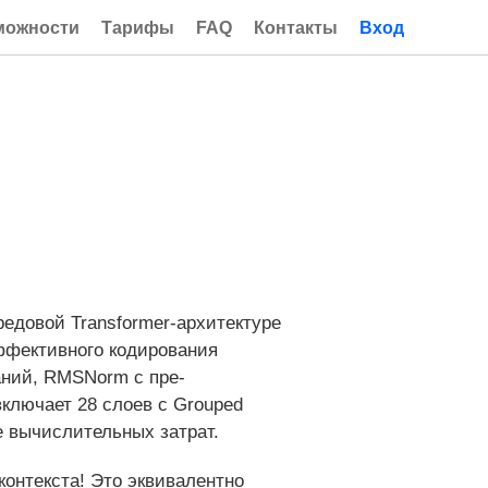
можности
Тарифы
FAQ
Контакты
Вход
едовой Transformer-архитектуре
эффективного кодирования
ний, RMSNorm с пре-
включает 28 слоев с Grouped
е вычислительных затрат.
контекста! Это эквивалентно