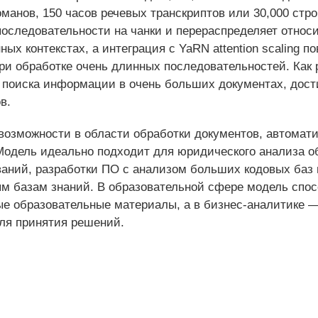
анов, 150 часов речевых транскриптов или 30,000 строк
 последовательности на чанки и перераспределяет отно
ых контекстах, а интеграция с YaRN attention scaling 
и обработке очень длинных последовательностей. Как 
поиска информации в очень больших документах, дост
ов.
возможности в области обработки документов, автомат
одель идеально подходит для юридического анализа о
аний, разработки ПО с анализом больших кодовых баз 
м базам знаний. В образовательной сфере модель спо
ые образовательные материалы, а в бизнес-аналитике 
ля принятия решений.