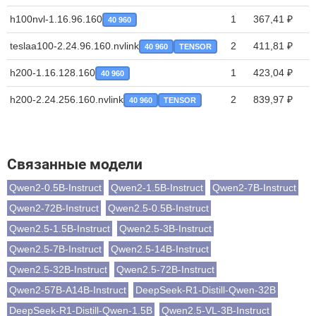
h100nvl-1.16.96.160
1
367,41 ₽
40 960
teslaa100-2.24.96.160.nvlink
2
411,81 ₽
40 960
TENSOR
h200-1.16.128.160
1
423,04 ₽
40 960
h200-2.24.256.160.nvlink
2
839,97 ₽
40 960
TENSOR
Связанные модели
Qwen2-0.5B-Instruct
Qwen2-1.5B-Instruct
Qwen2-7B-Instruct
Qwen2-72B-Instruct
Qwen2.5-0.5B-Instruct
Qwen2.5-1.5B-Instruct
Qwen2.5-3B-Instruct
Qwen2.5-7B-Instruct
Qwen2.5-14B-Instruct
Qwen2.5-32B-Instruct
Qwen2.5-72B-Instruct
Qwen2-57B-A14B-Instruct
DeepSeek-R1-Distill-Qwen-32B
DeepSeek-R1-Distill-Qwen-1.5B
Qwen2.5-VL-3B-Instruct