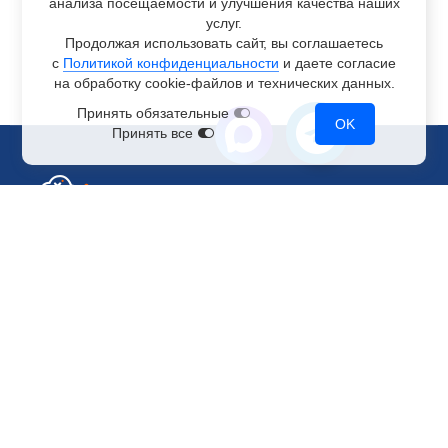
анализа посещаемости и улучшения качества наших
услуг.
Продолжая использовать сайт, вы соглашаетесь
с
Политикой конфиденциальности
и даете согласие
на обработку
cookie-файлов
и технических данных.
Принять обязательные
OK
Принять все
Отдел по работе с клиентами
+7 499 110-44-94
@immerscloudsale
sale@immers.cloud
Техническая поддержка
@immerscloudsupport
support@immers.cloud
Наше комьюнити