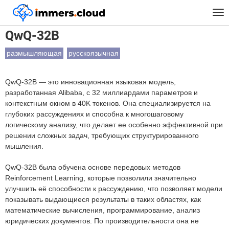
™
Главная
Модели
QwQ-32B
Tog
nav
QwQ-32B
размышляющая
русскоязычная
QwQ-32B — это инновационная языковая модель,
разработанная Alibaba, с 32 миллиардами параметров и
контекстным окном в 40K токенов. Она специализируется на
глубоких рассуждениях и способна к многошаговому
логическому анализу, что делает ее особенно эффективной при
решении сложных задач, требующих структурированного
мышления.
QwQ-32B была обучена основе передовых методов
Reinforcement Learning, которые позволили значительно
улучшить её способности к рассуждению, что позволяет модели
показывать выдающиеся результаты в таких областях, как
математические вычисления, программирование, анализ
юридических документов. По производительности она не