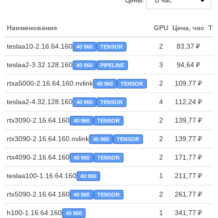
Цены:
Наименование
GPU
Цена, час
TP
teslaa10-2.16.64.160
2
83,37 ₽
40 960
TENSOR
teslaa2-3.32.128.160
3
94,64 ₽
40 960
PIPELINE
rtxa5000-2.16.64.160.nvlink
2
109,77 ₽
40 960
TENSOR
teslaa2-4.32.128.160
4
112,24 ₽
40 960
TENSOR
rtx3090-2.16.64.160
2
139,77 ₽
40 960
TENSOR
rtx3090-2.16.64.160.nvlink
2
139,77 ₽
40 960
TENSOR
rtx4090-2.16.64.160
2
171,77 ₽
40 960
TENSOR
teslaa100-1.16.64.160
1
211,77 ₽
40 960
rtx5090-2.16.64.160
2
261,77 ₽
40 960
TENSOR
h100-1.16.64.160
1
341,77 ₽
40 960