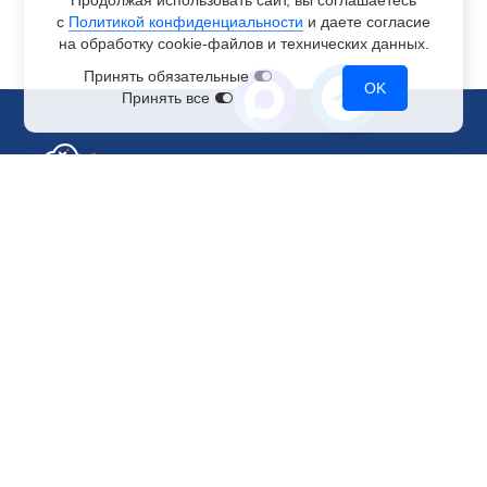
Продолжая использовать сайт, вы соглашаетесь
с
Политикой конфиденциальности
и даете согласие
на обработку
cookie-файлов
и технических данных.
Принять обязательные
OK
Принять все
Отдел по работе с клиентами
+7 499 110-44-94
@immerscloudsale
sale@immers.cloud
Техническая поддержка
@immerscloudsupport
support@immers.cloud
Наше комьюнити
ИИ-сообщество
Рендеринг и VFX