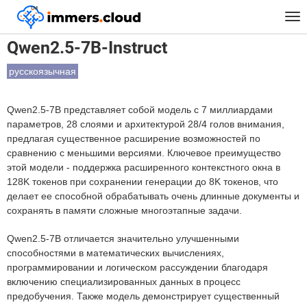
™
Главная
Модели
Qwen2.5-7B-Instruct
Tog
nav
Qwen2.5-7B-Instruct
русскоязычная
Qwen2.5-7B представляет собой модель с 7 миллиардами
параметров, 28 слоями и архитектурой 28/4 голов внимания,
предлагая существенное расширение возможностей по
сравнению с меньшими версиями. Ключевое преимущество
этой модели - поддержка расширенного контекстного окна в
128K токенов при сохранении генерации до 8K токенов, что
делает ее способной обрабатывать очень длинные документы и
сохранять в памяти сложные многоэтапные задачи.
Qwen2.5-7B отличается значительно улучшенными
способностями в математических вычислениях,
программировании и логическом рассуждении благодаря
включению специализированных данных в процесс
предобучения. Также модель демонстрирует существенный