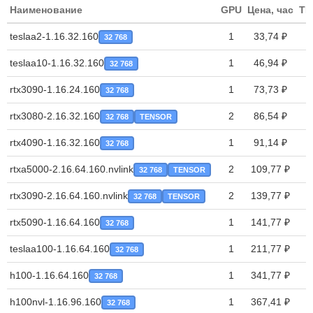
Наименование
GPU
Цена, час
TP
teslaa2-1.16.32.160
1
33,74 ₽
32 768
teslaa10-1.16.32.160
1
46,94 ₽
32 768
rtx3090-1.16.24.160
1
73,73 ₽
32 768
rtx3080-2.16.32.160
2
86,54 ₽
32 768
TENSOR
rtx4090-1.16.32.160
1
91,14 ₽
32 768
rtxa5000-2.16.64.160.nvlink
2
109,77 ₽
32 768
TENSOR
rtx3090-2.16.64.160.nvlink
2
139,77 ₽
32 768
TENSOR
rtx5090-1.16.64.160
1
141,77 ₽
32 768
teslaa100-1.16.64.160
1
211,77 ₽
32 768
h100-1.16.64.160
1
341,77 ₽
32 768
h100nvl-1.16.96.160
1
367,41 ₽
32 768