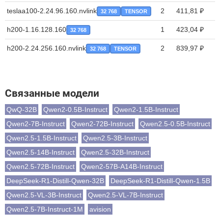
teslaa100-2.24.96.160.nvlink
2
411,81 ₽
32 768
TENSOR
h200-1.16.128.160
1
423,04 ₽
32 768
h200-2.24.256.160.nvlink
2
839,97 ₽
32 768
TENSOR
Связанные модели
QwQ-32B
Qwen2-0.5B-Instruct
Qwen2-1.5B-Instruct
Qwen2-7B-Instruct
Qwen2-72B-Instruct
Qwen2.5-0.5B-Instruct
Qwen2.5-1.5B-Instruct
Qwen2.5-3B-Instruct
Qwen2.5-14B-Instruct
Qwen2.5-32B-Instruct
Qwen2.5-72B-Instruct
Qwen2-57B-A14B-Instruct
DeepSeek-R1-Distill-Qwen-32B
DeepSeek-R1-Distill-Qwen-1.5B
Qwen2.5-VL-3B-Instruct
Qwen2.5-VL-7B-Instruct
Qwen2.5-7B-Instruct-1M
avision