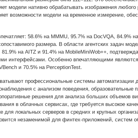
яет модели нативно обрабатывать изображения любого
ряет возможности модели на временное измерение, обе
печатляет: 58.6% на MMMU, 95.7% на DocVQA, 84.9% на 
сопоставимого размера. В области агентских задач мо
, 81.9% на AITZ и 91.4% на MobileMiniWob++, подтверж
ими интерфейсами. Особенно впечатляющими являются
Bench и 70.5% на PerceptionTest.
ватывают профессиональные системы автоматизации д
онаблюдения с анализом поведения, образовательные 
рпоративные решения для анализа больших объемов в
вания в облачных сервисах, где требуется высокое кач
же для локальных серверов в средних и крупных органи
овится незаменимой для финтех-приложений, систем об