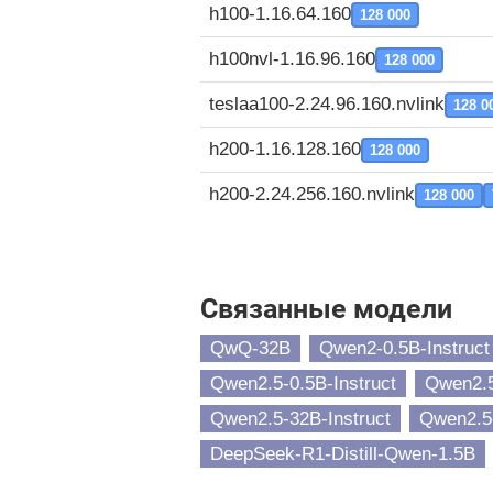
h100-1.16.64.160
128 000
h100nvl-1.16.96.160
128 000
teslaa100-2.24.96.160.nvlink
128 0
h200-1.16.128.160
128 000
h200-2.24.256.160.nvlink
128 000
Связанные модели
QwQ-32B
Qwen2-0.5B-Instruct
Qwen2.5-0.5B-Instruct
Qwen2.5
Qwen2.5-32B-Instruct
Qwen2.5-
DeepSeek-R1-Distill-Qwen-1.5B