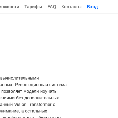
можности
Тарифы
FAQ
Контакты
Вход
и вычислительными
данных. Революционная система
 позволяет модели изучать
ениями без дополнительных
нный Vision Transformer с
 внимание, а остальные
т линейное масштабирование