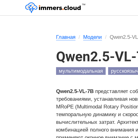
™
Главная
Модели
Qwen2.5-VL-
Qwen2.5-VL-7
мультимодальная
русскоязы
Qwen2.5-VL-7B
представляет со
требованиями, устанавливая но
MRoPE (Multimodal Rotary Posit
темпоральную динамику и скоро
вычислительных затрат. Архитек
комбинацией полного внимания и 
применяют оконное внимание с 