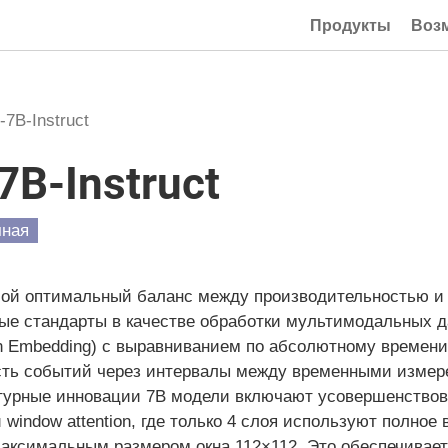
Продукты
Воз
7B-Instruct
B-Instruct
чная
бой оптимальный баланс между производительностью 
вые стандарты в качестве обработки мультимодальных 
ion Embedding) с выравниванием по абсолютному времени
сть событий через интервалы между временными измер
турные инновации 7B модели включают усовершенствова
window attention, где только 4 слоя используют полное
максимальным размером окна 112×112. Это обеспечивае