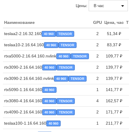
Цены:
Наименование
GPU
Цена, час
TP
teslaa2-2.16.32.160
2
51,34 ₽
40 960
TENSOR
teslaa10-2.16.64.160
2
83,37 ₽
40 960
TENSOR
rtxa5000-2.16.64.160.nvlink
2
109,77 ₽
40 960
TENSOR
rtx3090-2.16.64.160
2
139,77 ₽
40 960
TENSOR
rtx3090-2.16.64.160.nvlink
2
139,77 ₽
40 960
TENSOR
rtx5090-1.16.64.160
1
141,77 ₽
40 960
rtx3080-4.16.64.160
4
162,57 ₽
40 960
TENSOR
rtx4090-2.16.64.160
2
171,77 ₽
40 960
TENSOR
teslaa100-1.16.64.160
1
211,77 ₽
40 960