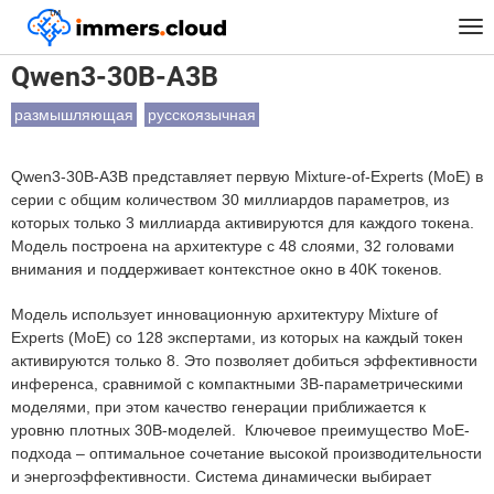
™
Главная
Модели
Qwen3-30B-A3B
Tog
nav
Qwen3-30B-A3B
размышляющая
русскоязычная
Qwen3-30B-A3B представляет первую Mixture-of-Experts (MoE) в
серии с общим количеством 30 миллиардов параметров, из
которых только 3 миллиарда активируются для каждого токена.
Модель построена на архитектуре с 48 слоями, 32 головами
внимания и поддерживает контекстное окно в 40K токенов.
Модель использует инновационную архитектуру Mixture of
Experts (MoE) со 128 экспертами, из которых на каждый токен
активируются только 8. Это позволяет добиться эффективности
инференса, сравнимой с компактными 3B-параметрическими
моделями, при этом качество генерации приближается к
уровню плотных 30B-моделей. Ключевое преимущество MoE-
подхода – оптимальное сочетание высокой производительности
и энергоэффективности. Система динамически выбирает