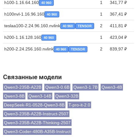
h100-1.16.64.160
1
341,77 ₽
40 960
h100nvl-1.16.96.160
1
367,41 ₽
40 960
teslaa100-2.24.96.160.nvlink
2
411,81 ₽
40 960
TENSOR
h200-1.16.128.160
1
423,04 ₽
40 960
h200-2.24.256.160.nvlink
2
839,97 ₽
40 960
TENSOR
Связанные модели
Qwen3-235B-A22B
Qwen3-0.6B
Qwen3-1.7B
Qwen3-4B
Qwen3-8B
Qwen3-14B
Qwen3-32B
DeepSeek-R1-0528-Qwen3-8B
T-pro-it-2.0
Qwen3-235B-A22B-Instruct-2507
Qwen3-235B-A22B-Thinking-2507
Qwen3-Coder-480B-A35B-Instruct