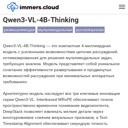
™
Главная
Модели
Qwen3-VL-4B-Thinking
Tog
nav
Qwen3-VL-4B-Thinking
размышляющая
мультимодальная
русскоязычная
Qwen3-VL-4B-Thinking — это компактная 4-миллиардная
модель с усиленными возможностями цепочки рассуждений,
оптимизированная для решения мультимодальных задач,
требующих анализа. Модель представляет собой уникальное
сочетание эффективности развертывания и продвинутых
возможностей рассуждения при минимальных аппаратных
требованиях.
Архитектурно модель наследует все три ключевые инновации
серии Qwen3-VL: Interleaved-MRoPE обеспечивает точное
пространственно-временное понимание видеоконтента,
DeepStack позволяет извлекать мелкие детали через
многоуровневое слияние визуальных признаков, а Text-
Timestamp Alignment обеспечивает секундную точность