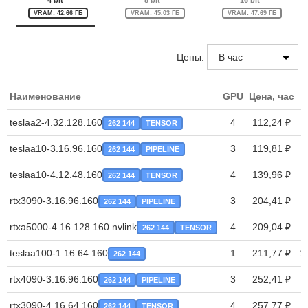
4 bit
8 bit
16 bit
VRAM: 42.66 ГБ
VRAM: 45.03 ГБ
VRAM: 47.69 ГБ
Цены:
Наименование
GPU
Цена, час
teslaa2-4.32.128.160
4
112,24 ₽
262 144
TENSOR
teslaa10-3.16.96.160
3
119,81 ₽
262 144
PIPELINE
teslaa10-4.12.48.160
4
139,96 ₽
262 144
TENSOR
rtx3090-3.16.96.160
3
204,41 ₽
262 144
PIPELINE
rtxa5000-4.16.128.160.nvlink
4
209,04 ₽
262 144
TENSOR
teslaa100-1.16.64.160
1
211,77 ₽
1
262 144
rtx4090-3.16.96.160
3
252,41 ₽
262 144
PIPELINE
rtx3090-4.16.64.160
4
257,77 ₽
262 144
TENSOR