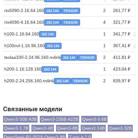
rtx5090-2.16.64.160
2
261,77 ₽
262 144
TENSOR
rtx4090-4.16.64.160
4
321,77 ₽
262 144
TENSOR
h100-1.16.64.160
1
341,77 ₽
2
262 144
h100nvl-1.16.96.160
1
367,41 ₽
2
262 144
teslaa100-2.24.96.160.nvlink
2
411,81 ₽
262 144
TENSOR
h200-1.16.128.160
1
423,04 ₽
262 144
h200-2.24.256.160.nvlink
2
839,97 ₽
262 144
TENSOR
Связанные модели
Qwen3-30B-A3B
Qwen3-235B-A22B
Qwen3-0.6B
Qwen3-1.7B
Qwen3-4B
Qwen3-8B
Qwen3-14B
Qwen3-32B
DeepSeek-R1-0528-Qwen3-8B
T-pro-it-2.0