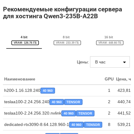
Рекомендуемые конфигурации сервера
для хостинга Qwen3-235B-A22B
4 bit
8 bit
16 bit
VRAM: 126.76 ГБ
VRAM: 233.39 ГБ
VRAM: 448.66 ГБ
Цены:
Наименование
GPU
Цена, ча
h200-1.16.128.240
1
423,81 
40 960
teslaa100-2.24.256.240
2
440,74 
40 960
TENSOR
teslaa100-2.24.256.320.nvlink
2
441,52 
40 960
TENSOR
dedicated-rtx3090-8.64.128.960-1
8
539,21 
40 960
TENSOR