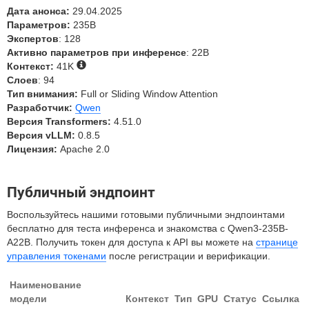
Дата анонса:
29.04.2025
Параметров:
235B
Экспертов
: 128
Активно параметров при инференсе
: 22B
Контекст:
41K
Слоев
: 94
Тип внимания:
Full or Sliding Window Attention
Разработчик:
Qwen
Версия Transformers:
4.51.0
Версия vLLM:
0.8.5
Лицензия:
Apache 2.0
Публичный эндпоинт
Воспользуйтесь нашими готовыми публичными эндпоинтами
бесплатно для теста инференса и знакомства с Qwen3-235B-
A22B. Получить токен для доступа к API вы можете на
странице
управления токенами
после регистрации и верификации.
Наименование
модели
Контекст
Тип
GPU
Статус
Ссылка