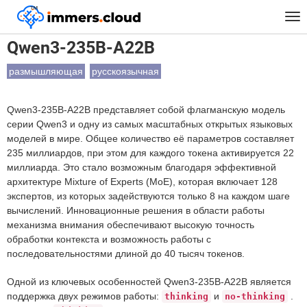
™
Главная
Модели
Qwen3-235B-A22B
Tog
nav
Qwen3-235B-A22B
размышляющая
русскоязычная
Qwen3-235B-A22B представляет собой флагманскую модель
серии Qwen3 и одну из самых масштабных открытых языковых
моделей в мире. Общее количество её параметров составляет
235 миллиардов, при этом для каждого токена активируется 22
миллиарда. Это стало возможным благодаря эффективной
архитектуре Mixture of Experts (MoE), которая включает 128
экспертов, из которых задействуются только 8 на каждом шаге
вычислений. Инновационные решения в области работы
механизма внимания обеспечивают высокую точность
обработки контекста и возможность работы с
последовательностями длиной до 40 тысяч токенов.
Одной из ключевых особенностей Qwen3-235B-A22B является
поддержка двух режимов работы:
и
.
thinking
no-thinking