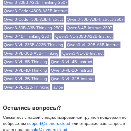
Qwen3-235B-A22B-Thinking-2507
Qwen3-Coder-480B-A35B-Instruct
Qwen3-Coder-30B-A3B-Instruct
Qwen3-30B-A3B-Instruct-2507
Qwen3-30B-A3B-Thinking-2507
Qwen3-4B-Instruct-2507
Qwen3-4B-Thinking-2507
Qwen3-VL-235B-A22B-Instruct
Qwen3-VL-235B-A22B-Thinking
Qwen3-VL-30B-A3B-Instruct
Qwen3-VL-30B-A3B-Thinking
Qwen3-VL-8B-Instruct
Qwen3-VL-8B-Thinking
Qwen3-VL-4B-Instruct
Qwen3-VL-4B-Thinking
Qwen3-VL-2B-Instruct
Qwen3-VL-2B-Thinking
Qwen3-VL-32B-Instruct
Qwen3-VL-32B-Thinking
avibe
Остались вопросы?
Свяжитесь с нашей специализированной группой поддержки по
нейросетям
support@immers.cloud
или отправьте ваш запрос в
отдел продаж
sale@immers.cloud
.