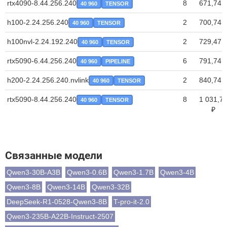
rtx4090-8.44.256.240
8
671,74 
40 960
TENSOR
h100-2.24.256.240
2
700,74 
40 960
TENSOR
h100nvl-2.24.192.240
2
729,47 
40 960
TENSOR
rtx5090-6.44.256.240
6
791,74 
40 960
PIPELINE
h200-2.24.256.240.nvlink
2
840,74 
40 960
TENSOR
rtx5090-8.44.256.240
8
1 031,7
40 960
TENSOR
₽
Связанные модели
Qwen3-30B-A3B
Qwen3-0.6B
Qwen3-1.7B
Qwen3-4B
Qwen3-8B
Qwen3-14B
Qwen3-32B
DeepSeek-R1-0528-Qwen3-8B
T-pro-it-2.0
Qwen3-235B-A22B-Instruct-2507