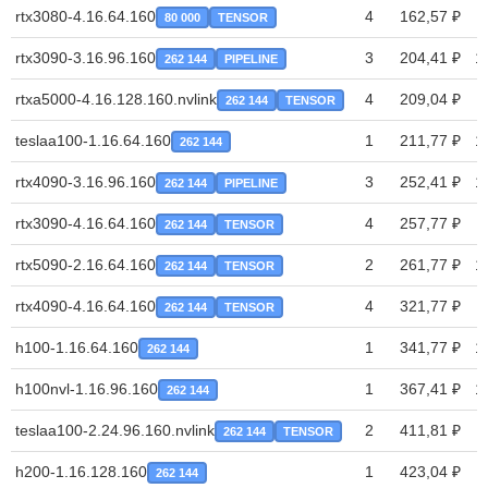
rtx3080-4.16.64.160
4
162,57 ₽
80 000
TENSOR
rtx3090-3.16.96.160
3
204,41 ₽
1
262 144
PIPELINE
rtxa5000-4.16.128.160.nvlink
4
209,04 ₽
262 144
TENSOR
teslaa100-1.16.64.160
1
211,77 ₽
1
262 144
rtx4090-3.16.96.160
3
252,41 ₽
1
262 144
PIPELINE
rtx3090-4.16.64.160
4
257,77 ₽
262 144
TENSOR
rtx5090-2.16.64.160
2
261,77 ₽
1
262 144
TENSOR
rtx4090-4.16.64.160
4
321,77 ₽
262 144
TENSOR
h100-1.16.64.160
1
341,77 ₽
1
262 144
h100nvl-1.16.96.160
1
367,41 ₽
1
262 144
teslaa100-2.24.96.160.nvlink
2
411,81 ₽
262 144
TENSOR
h200-1.16.128.160
1
423,04 ₽
262 144