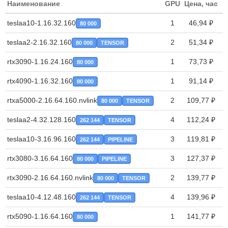
Наименование
GPU
Цена, час
teslaa10-1.16.32.160
1
46,94 ₽
80 000
teslaa2-2.16.32.160
2
51,34 ₽
80 000
TENSOR
rtx3090-1.16.24.160
1
73,73 ₽
80 000
rtx4090-1.16.32.160
1
91,14 ₽
80 000
rtxa5000-2.16.64.160.nvlink
2
109,77 ₽
80 000
TENSOR
teslaa2-4.32.128.160
4
112,24 ₽
262 144
TENSOR
teslaa10-3.16.96.160
3
119,81 ₽
262 144
PIPELINE
rtx3080-3.16.64.160
3
127,37 ₽
80 000
PIPELINE
rtx3090-2.16.64.160.nvlink
2
139,77 ₽
80 000
TENSOR
teslaa10-4.12.48.160
4
139,96 ₽
262 144
TENSOR
rtx5090-1.16.64.160
1
141,77 ₽
80 000