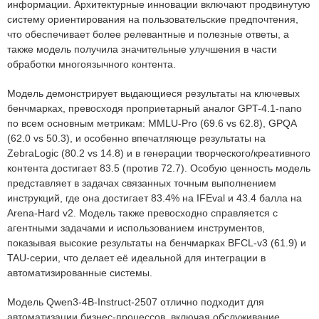
информации. Архитектурные инновации включают продвинутую
систему ориентирования на пользовательские предпочтения,
что обеспечивает более релевантные и полезные ответы, а
также модель получила значительные улучшения в части
обработки многоязычного контента.
Модель демонстрирует выдающиеся результаты на ключевых
бенчмарках, превосходя проприетарный аналог GPT-4.1-nano
по всем основным метрикам: MMLU-Pro (69.6 vs 62.8), GPQA
(62.0 vs 50.3), и особенно впечатляюще результаты на
ZebraLogic (80.2 vs 14.8) и в генерации творческого/креативного
контента достигает 83.5 (против 72.7). Особую ценность модель
представляет в задачах связанных точным выполнением
инструкций, где она достигает 83.4% на IFEval и 43.4 балла на
Arena-Hard v2. Модель также превосходно справляется с
агентными задачами и использованием инструментов,
показывая высокие результаты на бенчмарках BFCL-v3 (61.9) и
TAU-серии, что делает её идеальной для интеграции в
автоматизированные системы.
Модель Qwen3-4B-Instruct-2507 отлично подходит для
автоматизации бизнес‑процессов, включая обслуживание