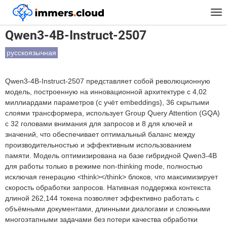
™
Главная
Модели
Qwen3-4B-Instruct-2507
Tog
nav
Qwen3-4B-Instruct-2507
русскоязычная
Qwen3-4B-Instruct-2507 представляет собой революционную
модель, построенную на инновационной архитектуре с 4,02
миллиардами параметров (с учёт embeddings), 36 скрытыми
слоями трансформера, использует Group Query Attention (GQA)
с 32 головами внимания для запросов и 8 для ключей и
значений, что обеспечивает оптимальный баланс между
производительностью и эффективным использованием
памяти. Модель оптимизирована на базе гибридной Qwen3-4B
для работы только в режиме non-thinking mode, полностью
исключая генерацию <think></think> блоков, что максимизирует
скорость обработки запросов. Нативная поддержка контекста
длиной 262,144 токена позволяет эффективно работать с
объёмными документами, длинными диалогами и сложными
многоэтапными задачами без потери качества обработки