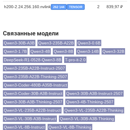
h200-2.24.256.160.nvlink
2
839,97 ₽
262 144
TENSOR
Связанные модели
Qwen3-30B-A3B
Qwen3-235B-A22B
Qwen3-0.6B
Qwen3-1.7B
Qwen3-4B
Qwen3-8B
Qwen3-14B
Qwen3-32B
DeepSeek-R1-0528-Qwen3-8B
T-pro-it-2.0
Qwen3-235B-A22B-Instruct-2507
Qwen3-235B-A22B-Thinking-2507
Qwen3-Coder-480B-A35B-Instruct
Qwen3-Coder-30B-A3B-Instruct
Qwen3-30B-A3B-Instruct-2507
Qwen3-30B-A3B-Thinking-2507
Qwen3-4B-Thinking-2507
Qwen3-VL-235B-A22B-Instruct
Qwen3-VL-235B-A22B-Thinking
Qwen3-VL-30B-A3B-Instruct
Qwen3-VL-30B-A3B-Thinking
Qwen3-VL-8B-Instruct
Qwen3-VL-8B-Thinking