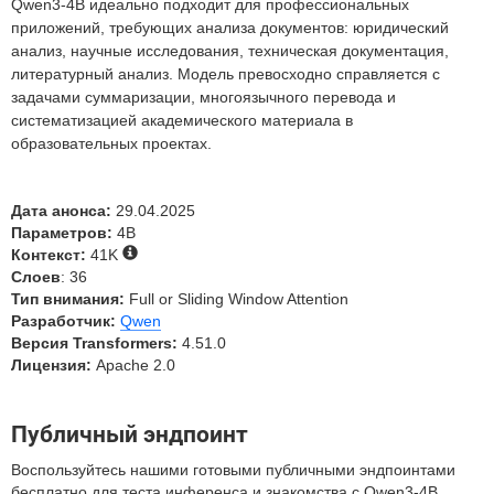
Qwen3-4B идеально подходит для профессиональных
приложений, требующих анализа документов: юридический
анализ, научные исследования, техническая документация,
литературный анализ. Модель превосходно справляется с
задачами суммаризации, многоязычного перевода и
систематизацией академического материала в
образовательных проектах.
Дата анонса:
29.04.2025
Параметров:
4B
Контекст:
41K
Слоев
: 36
Тип внимания:
Full or Sliding Window Attention
Разработчик:
Qwen
Версия Transformers:
4.51.0
Лицензия:
Apache 2.0
Публичный эндпоинт
Воспользуйтесь нашими готовыми публичными эндпоинтами
бесплатно для теста инференса и знакомства с Qwen3-4B.