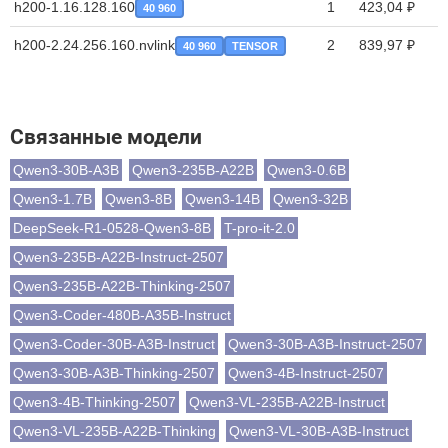
h200-1.16.128.160
1
423,04 ₽
40 960
h200-2.24.256.160.nvlink
2
839,97 ₽
40 960
TENSOR
Связанные модели
Qwen3-30B-A3B
Qwen3-235B-A22B
Qwen3-0.6B
Qwen3-1.7B
Qwen3-8B
Qwen3-14B
Qwen3-32B
DeepSeek-R1-0528-Qwen3-8B
T-pro-it-2.0
Qwen3-235B-A22B-Instruct-2507
Qwen3-235B-A22B-Thinking-2507
Qwen3-Coder-480B-A35B-Instruct
Qwen3-Coder-30B-A3B-Instruct
Qwen3-30B-A3B-Instruct-2507
Qwen3-30B-A3B-Thinking-2507
Qwen3-4B-Instruct-2507
Qwen3-4B-Thinking-2507
Qwen3-VL-235B-A22B-Instruct
Qwen3-VL-235B-A22B-Thinking
Qwen3-VL-30B-A3B-Instruct