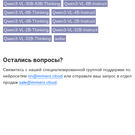
Qwen3-VL-30B-A3B-Thinking
Qwen3-VL-8B-Instruct
Qwen3-VL-8B-Thinking
Qwen3-VL-4B-Instruct
Qwen3-VL-4B-Thinking
Qwen3-VL-2B-Instruct
Qwen3-VL-2B-Thinking
Qwen3-VL-32B-Instruct
Qwen3-VL-32B-Thinking
avibe
Остались вопросы?
Свяжитесь с нашей специализированной группой поддержки по
нейросетям
nn@immers.cloud
или отправьте ваш запрос в отдел
продаж
sale@immers.cloud
.