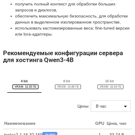
получить полный контекст для обработки больших
запросов и диалогов,
обеспечить максимальную безопасность, для обработки
данных в выделенном изолированном пространстве,
использовать кастомизированные веса: fine-tuned версии
или lora-адаптеры.
Рекомендуемые конфигурации сервера
для хостинга Qwen3-4B
4 bit
8 bit
16 bit
VRAM: 12.35 ГБ
VRAM: 13.88 ГБ
VRAM: 16.54 ГБ
Цены:
Наименование
GPU
Цена, час
T
teslaa2-1.16.32.160
1
33,74 ₽