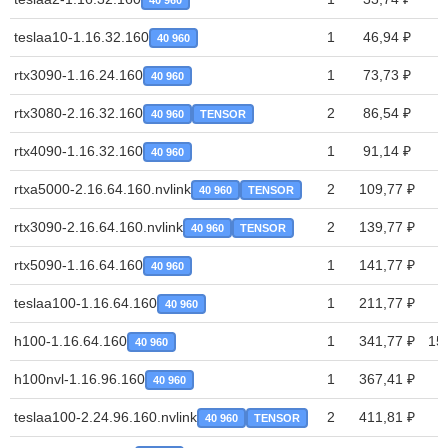
40 960
teslaa10-1.16.32.160
1
46,94 ₽
40 960
rtx3090-1.16.24.160
1
73,73 ₽
40 960
rtx3080-2.16.32.160
2
86,54 ₽
40 960
TENSOR
rtx4090-1.16.32.160
1
91,14 ₽
40 960
rtxa5000-2.16.64.160.nvlink
2
109,77 ₽
40 960
TENSOR
rtx3090-2.16.64.160.nvlink
2
139,77 ₽
40 960
TENSOR
rtx5090-1.16.64.160
1
141,77 ₽
40 960
teslaa100-1.16.64.160
1
211,77 ₽
40 960
h100-1.16.64.160
1
341,77 ₽
15
40 960
h100nvl-1.16.96.160
1
367,41 ₽
40 960
teslaa100-2.24.96.160.nvlink
2
411,81 ₽
40 960
TENSOR