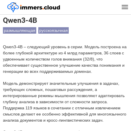
™
Главная
Модели
Qwen3-4B
Tog
nav
Qwen3-4B
размышляющая
русскоязычная
Qwen3-4B – следующий уровень в серии. Модель построена на
более глубокой архитектуре из 4 млрд параметров, 36 слоев с
удвоенным количеством голов внимания (32/8), что
обеспечивает существенное улучшение качества понимания и
генерации во всех поддерживаемых доменах.
Модель демонстрирует значительные улучшения в задачах,
требующих сложных, пошаговых рассуждения, а
интегрированные режимы мышления позволяют адаптировать
глубину анализа в зависимости от сложности запроса.
Поддержка 119 языков в сочетании с отличным извлечением
смыслов делают ее особенно эффективной для многоязычного
анализа документов и кросс-лингвистических задач.