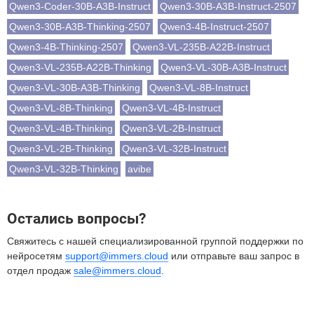
Qwen3-Coder-30B-A3B-Instruct
Qwen3-30B-A3B-Instruct-2507
Qwen3-30B-A3B-Thinking-2507
Qwen3-4B-Instruct-2507
Qwen3-4B-Thinking-2507
Qwen3-VL-235B-A22B-Instruct
Qwen3-VL-235B-A22B-Thinking
Qwen3-VL-30B-A3B-Instruct
Qwen3-VL-30B-A3B-Thinking
Qwen3-VL-8B-Instruct
Qwen3-VL-8B-Thinking
Qwen3-VL-4B-Instruct
Qwen3-VL-4B-Thinking
Qwen3-VL-2B-Instruct
Qwen3-VL-2B-Thinking
Qwen3-VL-32B-Instruct
Qwen3-VL-32B-Thinking
avibe
Остались вопросы?
Свяжитесь с нашей специализированной группой поддержки по
нейросетям
support@immers.cloud
или отправьте ваш запрос в
отдел продаж
sale@immers.cloud
.