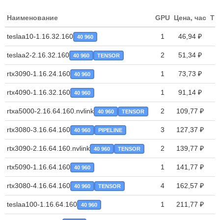
Наименование
GPU
Цена, час
TP
teslaa10-1.16.32.160
1
46,94 ₽
40 960
teslaa2-2.16.32.160
2
51,34 ₽
40 960
TENSOR
rtx3090-1.16.24.160
1
73,73 ₽
40 960
rtx4090-1.16.32.160
1
91,14 ₽
40 960
rtxa5000-2.16.64.160.nvlink
2
109,77 ₽
40 960
TENSOR
rtx3080-3.16.64.160
3
127,37 ₽
40 960
PIPELINE
rtx3090-2.16.64.160.nvlink
2
139,77 ₽
40 960
TENSOR
rtx5090-1.16.64.160
1
141,77 ₽
40 960
rtx3080-4.16.64.160
4
162,57 ₽
40 960
TENSOR
teslaa100-1.16.64.160
1
211,77 ₽
40 960