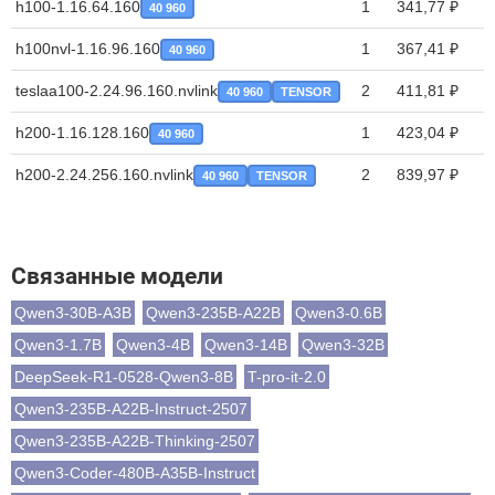
h100-1.16.64.160
1
341,77 ₽
40 960
h100nvl-1.16.96.160
1
367,41 ₽
40 960
teslaa100-2.24.96.160.nvlink
2
411,81 ₽
40 960
TENSOR
h200-1.16.128.160
1
423,04 ₽
40 960
h200-2.24.256.160.nvlink
2
839,97 ₽
40 960
TENSOR
Связанные модели
Qwen3-30B-A3B
Qwen3-235B-A22B
Qwen3-0.6B
Qwen3-1.7B
Qwen3-4B
Qwen3-14B
Qwen3-32B
DeepSeek-R1-0528-Qwen3-8B
T-pro-it-2.0
Qwen3-235B-A22B-Instruct-2507
Qwen3-235B-A22B-Thinking-2507
Qwen3-Coder-480B-A35B-Instruct