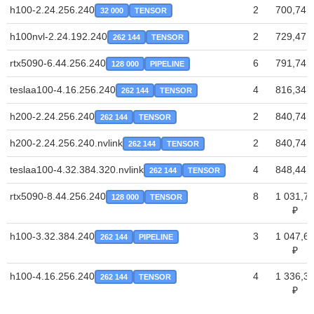
h100-2.24.256.240
2
700,74 
32 000
TENSOR
h100nvl-2.24.192.240
2
729,47 
262 144
TENSOR
rtx5090-6.44.256.240
6
791,74 
128 000
PIPELINE
teslaa100-4.16.256.240
4
816,34 
262 144
TENSOR
h200-2.24.256.240
2
840,74 
262 144
TENSOR
h200-2.24.256.240.nvlink
2
840,74 
262 144
TENSOR
teslaa100-4.32.384.320.nvlink
4
848,44 
262 144
TENSOR
rtx5090-8.44.256.240
8
1 031,7
128 000
TENSOR
₽
h100-3.32.384.240
3
1 047,6
262 144
PIPELINE
₽
h100-4.16.256.240
4
1 336,3
262 144
TENSOR
₽