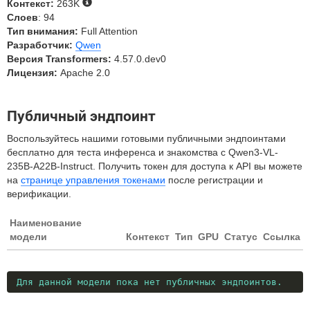
Контекст:
263K
Слоев
: 94
Тип внимания:
Full Attention
Разработчик:
Qwen
Версия Transformers:
4.57.0.dev0
Лицензия:
Apache 2.0
Публичный эндпоинт
Воспользуйтесь нашими готовыми публичными эндпоинтами
бесплатно для теста инференса и знакомства с Qwen3-VL-
235B-A22B-Instruct. Получить токен для доступа к API вы можете
на
странице управления токенами
после регистрации и
верификации.
Наименование
модели
Контекст
Тип
GPU
Статус
Ссылка
Для данной модели пока нет публичных эндпоинтов.