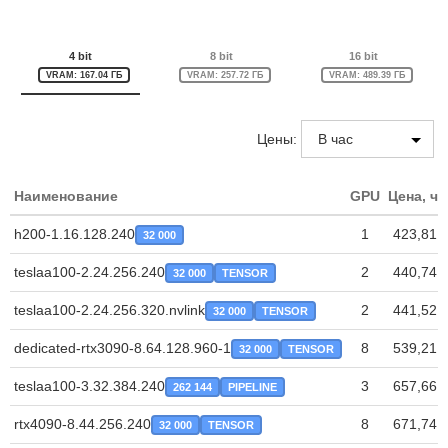
4 bit
8 bit
16 bit
VRAM: 167.04 ГБ
VRAM: 257.72 ГБ
VRAM: 489.39 ГБ
Цены:
Наименование
GPU
Цена, ча
h200-1.16.128.240
1
423,81 
32 000
teslaa100-2.24.256.240
2
440,74 
32 000
TENSOR
teslaa100-2.24.256.320.nvlink
2
441,52 
32 000
TENSOR
dedicated-rtx3090-8.64.128.960-1
8
539,21 
32 000
TENSOR
teslaa100-3.32.384.240
3
657,66 
262 144
PIPELINE
rtx4090-8.44.256.240
8
671,74 
32 000
TENSOR