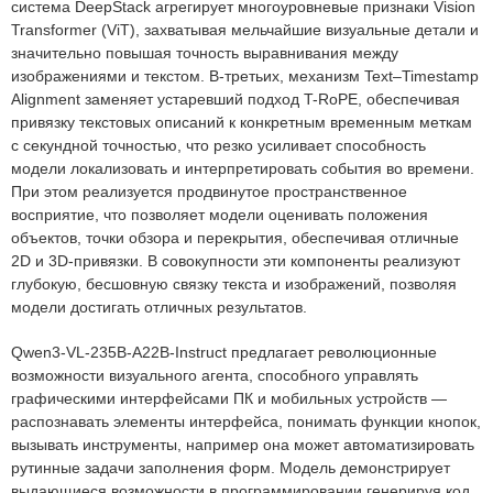
система DeepStack агрегирует многоуровневые признаки Vision
Transformer (ViT), захватывая мельчайшие визуальные детали и
значительно повышая точность выравнивания между
изображениями и текстом. В-третьих, механизм Text–Timestamp
Alignment заменяет устаревший подход T-RoPE, обеспечивая
привязку текстовых описаний к конкретным временным меткам
с секундной точностью, что резко усиливает способность
модели локализовать и интерпретировать события во времени.
При этом реализуется продвинутое пространственное
восприятие, что позволяет модели оценивать положения
объектов, точки обзора и перекрытия, обеспечивая отличные
2D и 3D-привязки. В совокупности эти компоненты реализуют
глубокую, бесшовную связку текста и изображений, позволяя
модели достигать отличных результатов.
Qwen3-VL-235B-A22B-Instruct предлагает революционные
возможности визуального агента, способного управлять
графическими интерфейсами ПК и мобильных устройств —
распознавать элементы интерфейса, понимать функции кнопок,
вызывать инструменты, например она может автоматизировать
рутинные задачи заполнения форм. Модель демонстрирует
выдающиеся возможности в программировании генерируя код