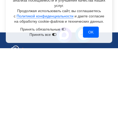
анализа посещаемости и улучшения качества наших
услуг.
Продолжая использовать сайт, вы соглашаетесь
с
Политикой конфиденциальности
и даете согласие
на обработку
cookie-файлов
и технических данных.
Принять обязательные
OK
Принять все
Отдел по работе с клиентами
+7 499 110-44-94
@immerscloudsale
sale@immers.cloud
Техническая поддержка
@immerscloudsupport
support@immers.cloud
Наше комьюнити