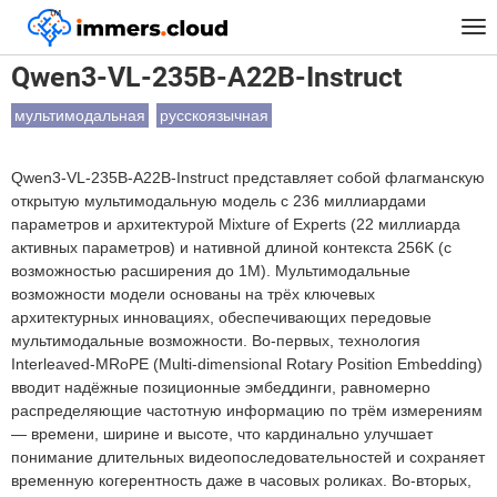
™
Главная
Модели
Qwen3-VL-235B-A22B-Instruct
Tog
nav
Qwen3-VL-235B-A22B-Instruct
мультимодальная
русскоязычная
Qwen3-VL-235B-A22B-Instruct представляет собой флагманскую
открытую мультимодальную модель с 236 миллиардами
параметров и архитектурой Mixture of Experts (22 миллиарда
активных параметров) и нативной длиной контекста 256K (с
возможностью расширения до 1M). Мультимодальные
возможности модели основаны на трёх ключевых
архитектурных инновациях, обеспечивающих передовые
мультимодальные возможности. Во-первых, технология
Interleaved-MRoPE (Multi-dimensional Rotary Position Embedding)
вводит надёжные позиционные эмбеддинги, равномерно
распределяющие частотную информацию по трём измерениям
— времени, ширине и высоте, что кардинально улучшает
понимание длительных видеопоследовательностей и сохраняет
временную когерентность даже в часовых роликах. Во-вторых,